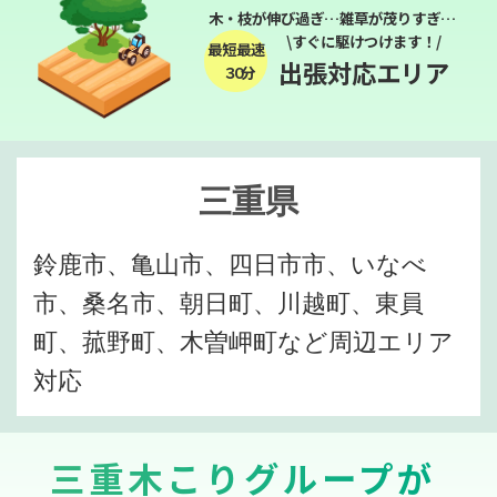
木・枝が伸び過ぎ…雑草が茂りすぎ…
\すぐに駆けつけます！/
最短最速
出張対応エリア
３０分
三重県
鈴鹿市、亀山市、四日市市、いなべ
市、桑名市、朝日町、川越町、東員
町、菰野町、木曽岬町など周辺エリア
対応
三重木こりグループが