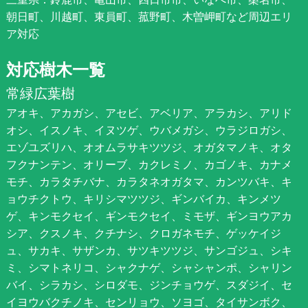
朝日町、川越町、東員町、菰野町、木曽岬町など周辺エリ
ア対応
対応樹木一覧
常緑広葉樹
アオキ、アカガシ、アセビ、アベリア、アラカシ、アリド
オシ、イスノキ、イヌツゲ、ウバメガシ、ウラジロガシ、
エゾユズリハ、オオムラサキツツジ、オガタマノキ、オタ
フクナンテン、オリーブ、カクレミノ、カゴノキ、カナメ
モチ、カラタチバナ、カラタネオガタマ、カンツバキ、キ
ョウチクトウ、キリシマツツジ、ギンバイカ、キンメツ
ゲ、キンモクセイ、ギンモクセイ、ミモザ、ギンヨウアカ
シア、クスノキ、クチナシ、クロガネモチ、ゲッケイジ
ュ、サカキ、サザンカ、サツキツツジ、サンゴジュ、シキ
ミ、シマトネリコ、シャクナゲ、シャシャンポ、シャリン
バイ、シラカシ、シロダモ、ジンチョウゲ、スダジイ、セ
イヨウバクチノキ、センリョウ、ソヨゴ、タイサンボク、