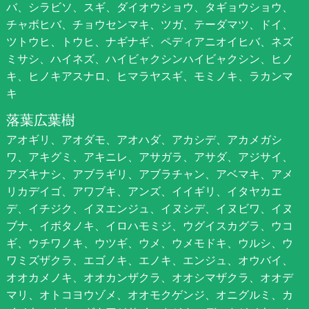
バ、シラビソ、スギ、ダイオウショウ、タギョウショウ、
チャボヒバ、チョウセンマキ、ツガ、テーダマツ、ドイ、
ツトウヒ、トウヒ、ナギナギ、ペディアニオイヒバ、ネズ
ミサシ、ハイネズ、ハイビャクシンハイビャクシン、ヒノ
キ、ヒノキアスナロ、ヒマラヤスギ、モミノキ、ラカンマ
キ
落葉広葉樹
アオギリ、アオダモ、アオハダ、アカシデ、アカメガシ
ワ、アキグミ、アキニレ、アサガラ、アサダ、アジサイ、
アズキナシ、アブラギリ、アブラチャン、アベマキ、アメ
リカデイゴ、アワブキ、アンズ、イイギリ、イタヤカエ
デ、イチジク、イヌエンジュ、イヌシデ、イヌビワ、イヌ
ブナ、イボタノキ、イロハモミジ、ウグイスカグラ、ウコ
ギ、ウチワノキ、ウツギ、ウメ、ウメモドキ、ウルシ、ウ
ワミズザクラ、エゴノキ、エノキ、エンジュ、オウバイ、
オオカメノキ、オオカンザクラ、オオシマザクラ、オオデ
マリ、オトコヨウゾメ、オオモクゲンジ、オニグルミ、カ