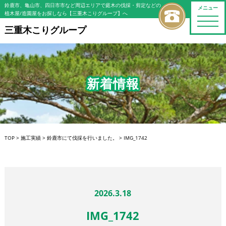
鈴鹿市、亀山市、四日市市など周辺エリアで庭木の伐採・剪定などの
メニュー
植木屋/造園屋をお探しなら【三重木こりグループ】へ
toggle
naviga
三重木こりグループ
新着情報
TOP
>
施工実績
>
鈴鹿市にて伐採を行いました。
>
IMG_1742
2026.3.18
IMG_1742