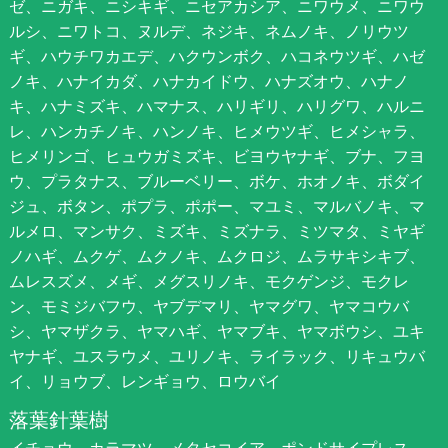
ゼ、ニガキ、ニシキギ、ニセアカシア、ニワウメ、ニワウ
ルシ、ニワトコ、ヌルデ、ネジキ、ネムノキ、ノリウツ
ギ、ハウチワカエデ、ハクウンボク、ハコネウツギ、ハゼ
ノキ、ハナイカダ、ハナカイドウ、ハナズオウ、ハナノ
キ、ハナミズキ、ハマナス、ハリギリ、ハリグワ、ハルニ
レ、ハンカチノキ、ハンノキ、ヒメウツギ、ヒメシャラ、
ヒメリンゴ、ヒュウガミズキ、ビヨウヤナギ、ブナ、フヨ
ウ、プラタナス、ブルーベリー、ボケ、ホオノキ、ボダイ
ジュ、ボタン、ポプラ、ポポー、マユミ、マルバノキ、マ
ルメロ、マンサク、ミズキ、ミズナラ、ミツマタ、ミヤギ
ノハギ、ムクゲ、ムクノキ、ムクロジ、ムラサキシキブ、
ムレスズメ、メギ、メグスリノキ、モクゲンジ、モクレ
ン、モミジバフウ、ヤブデマリ、ヤマグワ、ヤマコウバ
シ、ヤマザクラ、ヤマハギ、ヤマブキ、ヤマボウシ、ユキ
ヤナギ、ユスラウメ、ユリノキ、ライラック、リキュウバ
イ、リョウブ、レンギョウ、ロウバイ
落葉針葉樹