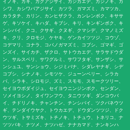
イノキ、カキ、ガクアジサイ、カジカエデ、カジノキ、カ
シワ、カシワバアジサイ、カツラ、ガマズミ、カマツカ、
カラタチ、カリン、カンヒザクラ、カンレンボク、キササ
ゲ、キソケイ、キハダ、キブシ、キリ、キンギンボク、キ
ンシバイ、クコ、クサギ、クヌギ、クマシデ、クマノミズ
キ、クリ、クロモジ、ケヤキ、ゲンカイツツジ、コウゾ、
コデマリ、コナラ、コバノガマズミ、コブシ、ゴマギ、ゴ
ンズイ、サイカチ、ザクロ、サトウカエデ、サラサドウダ
ン、サルスベリ、サワグルミ、サワフタギ、サンザシ、サ
ンシュユ、サンショウ、シジミバナ、シダレヤナギ、シデ
コブシ、シナノキ、シモツケ、ジューンベリー、シラカ
バ、シラキ、シロモジ、ズミ、スモモ、スモークツリー、
セイヨウボダイジュ、セイヨウニンジンボク、センダン、
ソメイヨシノ、タイワンフウ、タニウツギ、ダンコウバ
イ、チドリノキ、チャンチン、チンシバイ、ツクバネウツ
ギ、テンダイウヤク、トウカエデ、ドウダンツツジ、ドク
ウツギ、トサミズキ、トチノキ、トチュウ、トネリコ、ナ
ツツバキ、ナツメ、ナツハゼ、ナナカマド、ナンキンハ