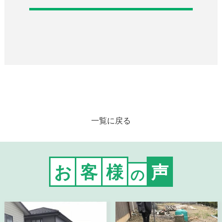
一覧に戻る
お
客
様
声
の