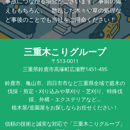
事故につながる場合がございます。事前の備
えももちろん、 散乱した木々や草の処理な
ど事後のことでも当社をご用命ください！
三重木こりグループ
〒513-0011
三重県鈴鹿市高塚町広瀬野1451-495
鈴鹿市、亀山市、四日市市など三重県全域で庭木の
伐採・剪定・刈り込みや草刈り・芝刈り、特殊伐
採、外構・エクステリアなど...
植木屋/造園屋をお探しならお任せください！
信頼の技術と誠実な対応で「三重木こりグループ」