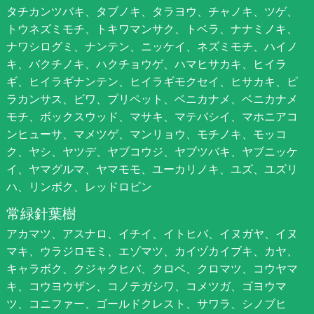
タチカンツバキ、タブノキ、タラヨウ、チャノキ、ツゲ、
トウネズミモチ、トキワマンサク、トベラ、ナナミノキ、
ナワシログミ、ナンテン、ニッケイ、ネズミモチ、ハイノ
キ、バクチノキ、ハクチョウゲ、ハマヒサカキ、ヒイラ
ギ、ヒイラギナンテン、ヒイラギモクセイ、ヒサカキ、ピ
ラカンサス、ビワ、プリペット、ベニカナメ、ベニカナメ
モチ、ボックスウッド、マサキ、マテバシイ、マホニアコ
ンヒューサ、マメツゲ、マンリョウ、モチノキ、モッコ
ク、ヤシ、ヤツデ、ヤブコウジ、ヤブツバキ、ヤブニッケ
イ、ヤマグルマ、ヤマモモ、ユーカリノキ、ユズ、ユズリ
ハ、リンボク、レッドロビン
常緑針葉樹
アカマツ、アスナロ、イチイ、イトヒバ、イヌガヤ、イヌ
マキ、ウラジロモミ、エゾマツ、カイヅカイブキ、カヤ、
キャラボク、クジャクヒバ、クロベ、クロマツ、コウヤマ
キ、コウヨウザン、コノテガシワ、コメツガ、ゴヨウマ
ツ、コニファー、ゴールドクレスト、サワラ、シノブヒ