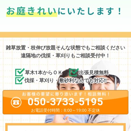
お庭きれい
にいたします！
雑草放置・枝伸び放題そんな状態でもご相談ください
遠隔地の伐採・草刈りもご相談受付中！
草木1本からＯＫ
出張見積無料
伐採・草刈り・敷砂利なんでも対応!!
050-3733-5195
お電話受付時間：8:00～19:00 不定休