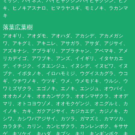
ミサシ、ハイネズ、ハイビャクシンハイビャクシン、ヒノ
キ、ヒノキアスナロ、ヒマラヤスギ、モミノキ、ラカンマ
キ
落葉広葉樹
アオギリ、アオダモ、アオハダ、アカシデ、アカメガシ
ワ、アキグミ、アキニレ、アサガラ、アサダ、アジサイ、
アズキナシ、アブラギリ、アブラチャン、アベマキ、アメ
リカデイゴ、アワブキ、アンズ、イイギリ、イタヤカエ
デ、イチジク、イヌエンジュ、イヌシデ、イヌビワ、イヌ
ブナ、イボタノキ、イロハモミジ、ウグイスカグラ、ウコ
ギ、ウチワノキ、ウツギ、ウメ、ウメモドキ、ウルシ、ウ
ワミズザクラ、エゴノキ、エノキ、エンジュ、オウバイ、
オオカメノキ、オオカンザクラ、オオシマザクラ、オオデ
マリ、オトコヨウゾメ、オオモクゲンジ、オニグルミ、カ
イノキ、カキ、ガクアジサイ、カジカエデ、カジノキ、カ
シワ、カシワバアジサイ、カツラ、ガマズミ、カマツカ、
カラタチ、カリン、カンヒザクラ、カンレンボク、キササ
ゲ、キソケイ、キハダ、キブシ、キリ、キンギンボク、キ