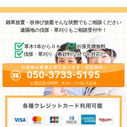
雑草放置・枝伸び放題そんな状態でもご相談ください
遠隔地の伐採・草刈りもご相談受付中！
草木1本からＯＫ
出張見積無料
伐採・草刈り・敷砂利なんでも対応!!
050-3733-5195
お電話受付時間：8:00～19:00 不定休