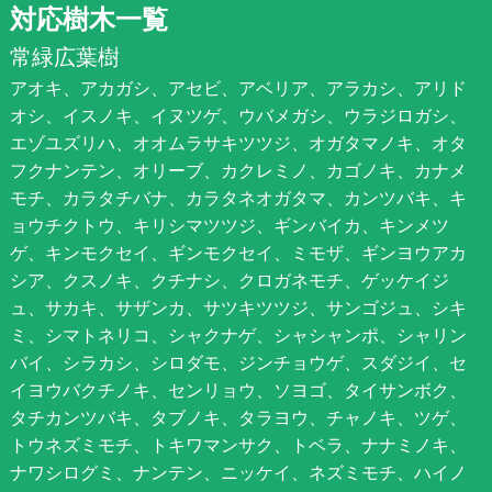
対応樹木一覧
常緑広葉樹
アオキ、アカガシ、アセビ、アベリア、アラカシ、アリド
オシ、イスノキ、イヌツゲ、ウバメガシ、ウラジロガシ、
エゾユズリハ、オオムラサキツツジ、オガタマノキ、オタ
フクナンテン、オリーブ、カクレミノ、カゴノキ、カナメ
モチ、カラタチバナ、カラタネオガタマ、カンツバキ、キ
ョウチクトウ、キリシマツツジ、ギンバイカ、キンメツ
ゲ、キンモクセイ、ギンモクセイ、ミモザ、ギンヨウアカ
シア、クスノキ、クチナシ、クロガネモチ、ゲッケイジ
ュ、サカキ、サザンカ、サツキツツジ、サンゴジュ、シキ
ミ、シマトネリコ、シャクナゲ、シャシャンポ、シャリン
バイ、シラカシ、シロダモ、ジンチョウゲ、スダジイ、セ
イヨウバクチノキ、センリョウ、ソヨゴ、タイサンボク、
タチカンツバキ、タブノキ、タラヨウ、チャノキ、ツゲ、
トウネズミモチ、トキワマンサク、トベラ、ナナミノキ、
ナワシログミ、ナンテン、ニッケイ、ネズミモチ、ハイノ