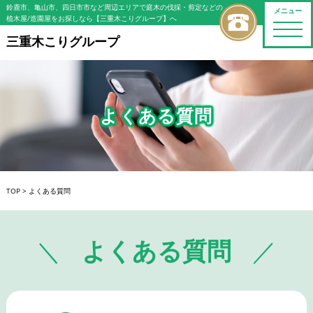
鈴鹿市、亀山市、四日市市など周辺エリアで庭木の伐採・剪定などの
メニュー
植木屋/造園屋をお探しなら【三重木こりグループ】へ
toggle
naviga
三重木こりグループ
よくある質問
TOP
>
よくある質問
よくある質問