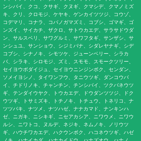
ンシバイ、クコ、クサギ、クヌギ、クマシデ、クマノミズ
キ、クリ、クロモジ、ケヤキ、ゲンカイツツジ、コウゾ、
コデマリ、コナラ、コバノガマズミ、コブシ、ゴマギ、ゴ
ンズイ、サイカチ、ザクロ、サトウカエデ、サラサドウダ
ン、サルスベリ、サワグルミ、サワフタギ、サンザシ、サ
ンシュユ、サンショウ、シジミバナ、シダレヤナギ、シデ
コブシ、シナノキ、シモツケ、ジューンベリー、シラカ
バ、シラキ、シロモジ、ズミ、スモモ、スモークツリー、
セイヨウボダイジュ、セイヨウニンジンボク、センダン、
ソメイヨシノ、タイワンフウ、タニウツギ、ダンコウバ
イ、チドリノキ、チャンチン、チンシバイ、ツクバネウツ
ギ、テンダイウヤク、トウカエデ、ドウダンツツジ、ドク
ウツギ、トサミズキ、トチノキ、トチュウ、トネリコ、ナ
ツツバキ、ナツメ、ナツハゼ、ナナカマド、ナンキンハ
ゼ、ニガキ、ニシキギ、ニセアカシア、ニワウメ、ニワウ
ルシ、ニワトコ、ヌルデ、ネジキ、ネムノキ、ノリウツ
ギ、ハウチワカエデ、ハクウンボク、ハコネウツギ、ハゼ
ノキ、ハナイカダ、ハナカイドウ、ハナズオウ、ハナノ