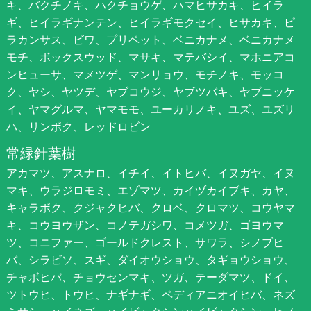
キ、バクチノキ、ハクチョウゲ、ハマヒサカキ、ヒイラ
ギ、ヒイラギナンテン、ヒイラギモクセイ、ヒサカキ、ピ
ラカンサス、ビワ、プリペット、ベニカナメ、ベニカナメ
モチ、ボックスウッド、マサキ、マテバシイ、マホニアコ
ンヒューサ、マメツゲ、マンリョウ、モチノキ、モッコ
ク、ヤシ、ヤツデ、ヤブコウジ、ヤブツバキ、ヤブニッケ
イ、ヤマグルマ、ヤマモモ、ユーカリノキ、ユズ、ユズリ
ハ、リンボク、レッドロビン
常緑針葉樹
アカマツ、アスナロ、イチイ、イトヒバ、イヌガヤ、イヌ
マキ、ウラジロモミ、エゾマツ、カイヅカイブキ、カヤ、
キャラボク、クジャクヒバ、クロベ、クロマツ、コウヤマ
キ、コウヨウザン、コノテガシワ、コメツガ、ゴヨウマ
ツ、コニファー、ゴールドクレスト、サワラ、シノブヒ
バ、シラビソ、スギ、ダイオウショウ、タギョウショウ、
チャボヒバ、チョウセンマキ、ツガ、テーダマツ、ドイ、
ツトウヒ、トウヒ、ナギナギ、ペディアニオイヒバ、ネズ