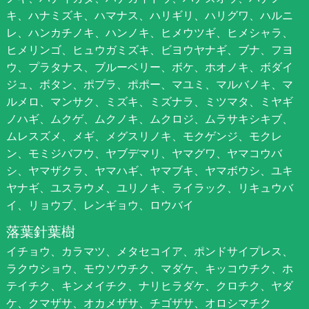
キ、ハナミズキ、ハマナス、ハリギリ、ハリグワ、ハルニ
レ、ハンカチノキ、ハンノキ、ヒメウツギ、ヒメシャラ、
ヒメリンゴ、ヒュウガミズキ、ビヨウヤナギ、ブナ、フヨ
ウ、プラタナス、ブルーベリー、ボケ、ホオノキ、ボダイ
ジュ、ボタン、ポプラ、ポポー、マユミ、マルバノキ、マ
ルメロ、マンサク、ミズキ、ミズナラ、ミツマタ、ミヤギ
ノハギ、ムクゲ、ムクノキ、ムクロジ、ムラサキシキブ、
ムレスズメ、メギ、メグスリノキ、モクゲンジ、モクレ
ン、モミジバフウ、ヤブデマリ、ヤマグワ、ヤマコウバ
シ、ヤマザクラ、ヤマハギ、ヤマブキ、ヤマボウシ、ユキ
ヤナギ、ユスラウメ、ユリノキ、ライラック、リキュウバ
イ、リョウブ、レンギョウ、ロウバイ
落葉針葉樹
イチョウ、カラマツ、メタセコイア、ポンドサイプレス、
ラクウショウ、モウソウチク、マダケ、キッコウチク、ホ
テイチク、キンメイチク、ナリヒラダケ、クロチク、ヤダ
ケ、クマザサ、オカメザサ、チゴザサ、オロシマチク