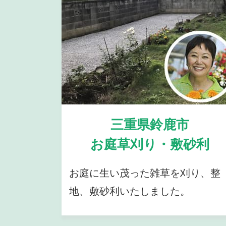
三重県鈴鹿市
お庭草刈り・敷砂利
お庭に生い茂った雑草を刈り、整
地、敷砂利いたしました。