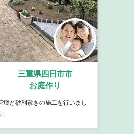
三重県四日市市
お庭作り
花壇と砂利敷きの施工を行いまし
た。