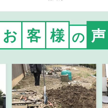
お
客
様
声
の