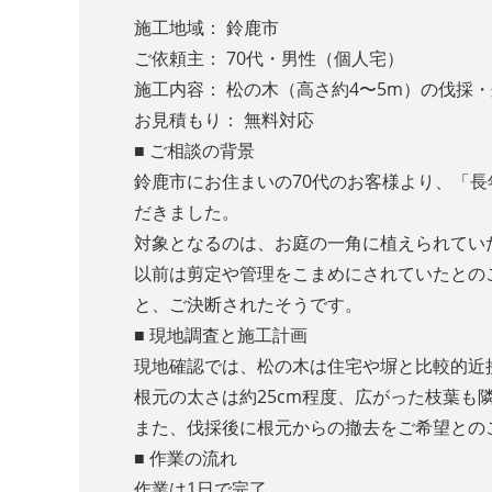
施工地域： 鈴鹿市
ご依頼主： 70代・男性（個人宅）
施工内容： 松の木（高さ約4〜5m）の伐採
お見積もり： 無料対応
■ ご相談の背景
鈴鹿市にお住まいの70代のお客様より、「
だきました。
対象となるのは、お庭の一角に植えられてい
以前は剪定や管理をこまめにされていたとの
と、ご決断されたそうです。
■ 現地調査と施工計画
現地確認では、松の木は住宅や塀と比較的近
根元の太さは約25cm程度、広がった枝葉
また、伐採後に根元からの撤去をご希望との
■ 作業の流れ
作業は1日で完了。