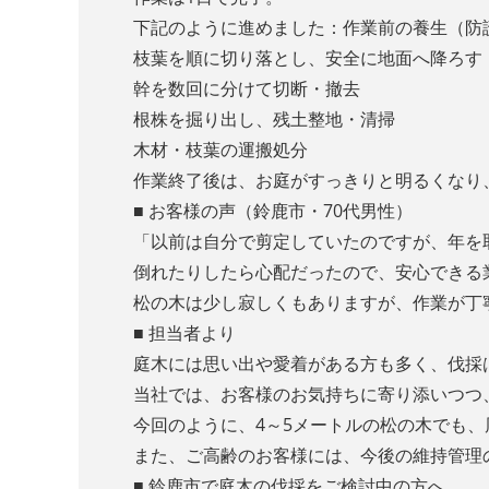
下記のように進めました：作業前の養生（防
枝葉を順に切り落とし、安全に地面へ降ろす
幹を数回に分けて切断・撤去
根株を掘り出し、残土整地・清掃
木材・枝葉の運搬処分
作業終了後は、お庭がすっきりと明るくなり
■ お客様の声（鈴鹿市・70代男性）
「以前は自分で剪定していたのですが、年を
倒れたりしたら心配だったので、安心できる
松の木は少し寂しくもありますが、作業が丁
■ 担当者より
庭木には思い出や愛着がある方も多く、伐採
当社では、お客様のお気持ちに寄り添いつつ
今回のように、4～5メートルの松の木でも
また、ご高齢のお客様には、今後の維持管理
■ 鈴鹿市で庭木の伐採をご検討中の方へ