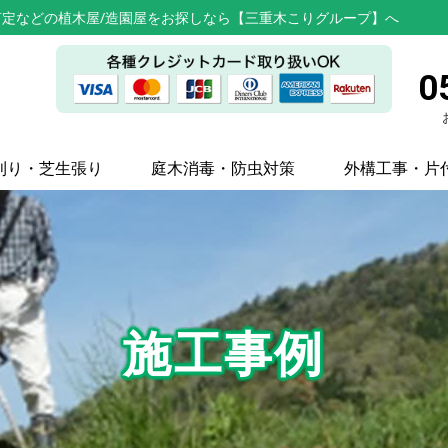
定などの植木屋/造園屋をお探しなら【三重木こりグループ】へ
0
刈り・芝生張り
庭木消毒・防虫対策
外構工事・片
施工事例