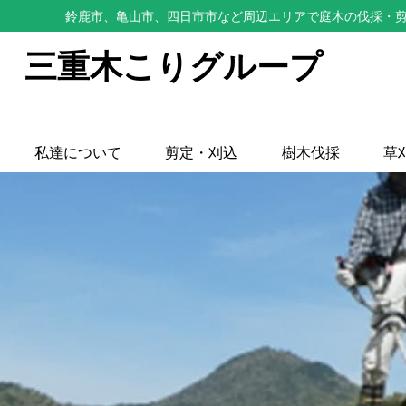
鈴鹿市、亀山市、四日市市など周辺エリアで庭木の伐採・剪
三重木こりグループ
私達について
剪定・刈込
樹木伐採
草