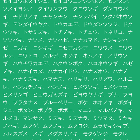
セイヨウボダイジュ、セイヨウニンジンボク、センダン、
ソメイヨシノ、タイワンフウ、タニウツギ、ダンコウバ
イ、チドリノキ、チャンチン、チンシバイ、ツクバネウツ
ギ、テンダイウヤク、トウカエデ、ドウダンツツジ、ドク
ウツギ、トサミズキ、トチノキ、トチュウ、トネリコ、ナ
ツツバキ、ナツメ、ナツハゼ、ナナカマド、ナンキンハ
ゼ、ニガキ、ニシキギ、ニセアカシア、ニワウメ、ニワウ
ルシ、ニワトコ、ヌルデ、ネジキ、ネムノキ、ノリウツ
ギ、ハウチワカエデ、ハクウンボク、ハコネウツギ、ハゼ
ノキ、ハナイカダ、ハナカイドウ、ハナズオウ、ハナノ
キ、ハナミズキ、ハマナス、ハリギリ、ハリグワ、ハルニ
レ、ハンカチノキ、ハンノキ、ヒメウツギ、ヒメシャラ、
ヒメリンゴ、ヒュウガミズキ、ビヨウヤナギ、ブナ、フヨ
ウ、プラタナス、ブルーベリー、ボケ、ホオノキ、ボダイ
ジュ、ボタン、ポプラ、ポポー、マユミ、マルバノキ、マ
ルメロ、マンサク、ミズキ、ミズナラ、ミツマタ、ミヤギ
ノハギ、ムクゲ、ムクノキ、ムクロジ、ムラサキシキブ、
ムレスズメ、メギ、メグスリノキ、モクゲンジ、モクレ