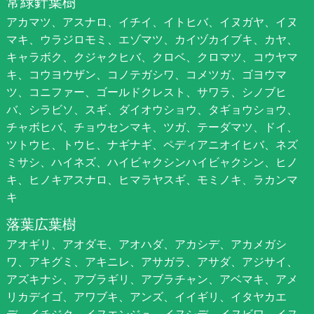
常緑針葉樹
アカマツ、アスナロ、イチイ、イトヒバ、イヌガヤ、イヌ
マキ、ウラジロモミ、エゾマツ、カイヅカイブキ、カヤ、
キャラボク、クジャクヒバ、クロベ、クロマツ、コウヤマ
キ、コウヨウザン、コノテガシワ、コメツガ、ゴヨウマ
ツ、コニファー、ゴールドクレスト、サワラ、シノブヒ
バ、シラビソ、スギ、ダイオウショウ、タギョウショウ、
チャボヒバ、チョウセンマキ、ツガ、テーダマツ、ドイ、
ツトウヒ、トウヒ、ナギナギ、ペディアニオイヒバ、ネズ
ミサシ、ハイネズ、ハイビャクシンハイビャクシン、ヒノ
キ、ヒノキアスナロ、ヒマラヤスギ、モミノキ、ラカンマ
キ
落葉広葉樹
アオギリ、アオダモ、アオハダ、アカシデ、アカメガシ
ワ、アキグミ、アキニレ、アサガラ、アサダ、アジサイ、
アズキナシ、アブラギリ、アブラチャン、アベマキ、アメ
リカデイゴ、アワブキ、アンズ、イイギリ、イタヤカエ