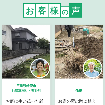
お
客
様
声
の
三重県鈴鹿市
お庭草刈り・敷砂利
伐根
お庭に生い茂った雑
お庭の壁の際に植え