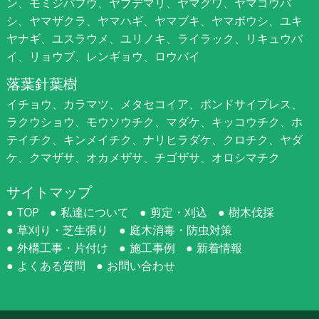
ン、モミジバフウ、ヤブデマリ、ヤマグワ、ヤマコウバ
シ、ヤマザクラ、ヤマハギ、ヤマブキ、ヤマボウシ、ユキ
ヤナギ、ユスラウメ、ユリノキ、ライラック、リキュウバ
イ、リョウブ、レンギョウ、ロウバイ
落葉針葉樹
イチョウ、カラマツ、メタセコイア、ポンドサイプレス、
ラクウショウ、モウソウチク、マダケ、キッコウチク、ホ
テイチク、キンメイチク、ナリヒラダケ、クロチク、ヤダ
ケ、クマザサ、オカメザサ、チゴザサ、オロシマチク
サイトマップ
TOP
私達について
剪定・刈込
樹木伐採
草刈り・芝生張り
庭木消毒・防虫対策
外構工事・片付け
施工事例
新着情報
よくある質問
お問い合わせ