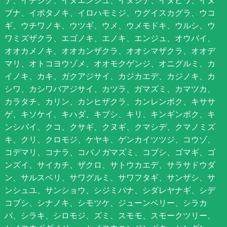
デ、イチジク、イヌエンジュ、イヌシデ、イヌビワ、イヌ
ブナ、イボタノキ、イロハモミジ、ウグイスカグラ、ウコ
ギ、ウチワノキ、ウツギ、ウメ、ウメモドキ、ウルシ、ウ
ワミズザクラ、エゴノキ、エノキ、エンジュ、オウバイ、
オオカメノキ、オオカンザクラ、オオシマザクラ、オオデ
マリ、オトコヨウゾメ、オオモクゲンジ、オニグルミ、カ
イノキ、カキ、ガクアジサイ、カジカエデ、カジノキ、カ
シワ、カシワバアジサイ、カツラ、ガマズミ、カマツカ、
カラタチ、カリン、カンヒザクラ、カンレンボク、キササ
ゲ、キソケイ、キハダ、キブシ、キリ、キンギンボク、キ
ンシバイ、クコ、クサギ、クヌギ、クマシデ、クマノミズ
キ、クリ、クロモジ、ケヤキ、ゲンカイツツジ、コウゾ、
コデマリ、コナラ、コバノガマズミ、コブシ、ゴマギ、ゴ
ンズイ、サイカチ、ザクロ、サトウカエデ、サラサドウダ
ン、サルスベリ、サワグルミ、サワフタギ、サンザシ、サ
ンシュユ、サンショウ、シジミバナ、シダレヤナギ、シデ
コブシ、シナノキ、シモツケ、ジューンベリー、シラカ
バ、シラキ、シロモジ、ズミ、スモモ、スモークツリー、