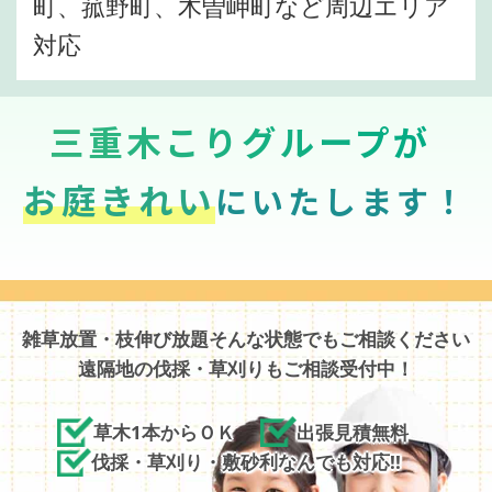
町、菰野町、木曽岬町など周辺エリア
対応
三重木こりグループが
お庭きれい
にいたします！
雑草放置・枝伸び放題そんな状態でもご相談ください
遠隔地の伐採・草刈りもご相談受付中！
草木1本からＯＫ
出張見積無料
伐採・草刈り・敷砂利なんでも対応!!