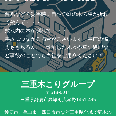
台風などの災害時に自宅の庭の木の枝が折れ
て飛んで・・・
敷地内の木が倒れて・・・
事故につながる場合がございます。事前の備
えももちろん、 散乱した木々や草の処理な
ど事後のことでも当社をご用命ください！
三重木こりグループ
〒513-0011
三重県鈴鹿市高塚町広瀬野1451-495
鈴鹿市、亀山市、四日市市など三重県全域で庭木の