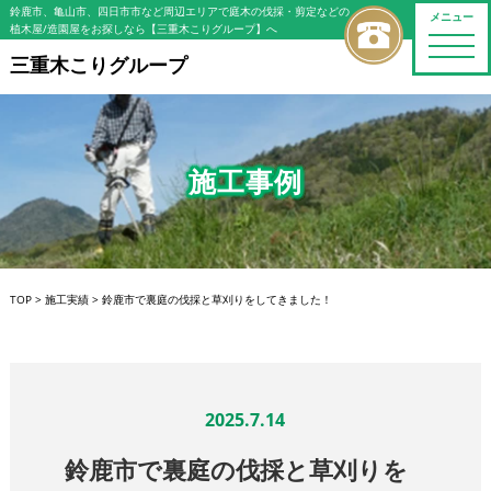
鈴鹿市、亀山市、四日市市など周辺エリアで庭木の伐採・剪定などの
メニュー
植木屋/造園屋をお探しなら【三重木こりグループ】へ
toggle
naviga
三重木こりグループ
施工事例
TOP
>
施工実績
>
鈴鹿市で裏庭の伐採と草刈りをしてきました！
2025.7.14
鈴鹿市で裏庭の伐採と草刈りを