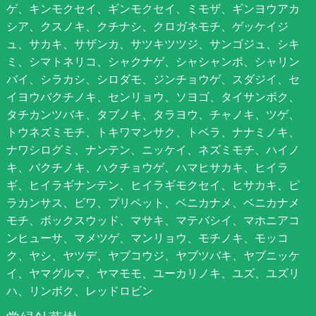
ゲ、キンモクセイ、ギンモクセイ、ミモザ、ギンヨウアカ
シア、クスノキ、クチナシ、クロガネモチ、ゲッケイジ
ュ、サカキ、サザンカ、サツキツツジ、サンゴジュ、シキ
ミ、シマトネリコ、シャクナゲ、シャシャンポ、シャリン
バイ、シラカシ、シロダモ、ジンチョウゲ、スダジイ、セ
イヨウバクチノキ、センリョウ、ソヨゴ、タイサンボク、
タチカンツバキ、タブノキ、タラヨウ、チャノキ、ツゲ、
トウネズミモチ、トキワマンサク、トベラ、ナナミノキ、
ナワシログミ、ナンテン、ニッケイ、ネズミモチ、ハイノ
キ、バクチノキ、ハクチョウゲ、ハマヒサカキ、ヒイラ
ギ、ヒイラギナンテン、ヒイラギモクセイ、ヒサカキ、ピ
ラカンサス、ビワ、プリペット、ベニカナメ、ベニカナメ
モチ、ボックスウッド、マサキ、マテバシイ、マホニアコ
ンヒューサ、マメツゲ、マンリョウ、モチノキ、モッコ
ク、ヤシ、ヤツデ、ヤブコウジ、ヤブツバキ、ヤブニッケ
イ、ヤマグルマ、ヤマモモ、ユーカリノキ、ユズ、ユズリ
ハ、リンボク、レッドロビン