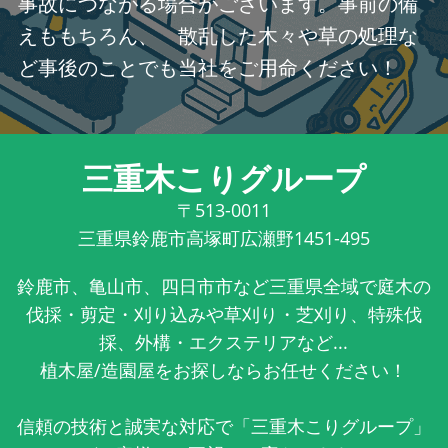
事故につながる場合がございます。事前の備
えももちろん、 散乱した木々や草の処理な
ど事後のことでも当社をご用命ください！
三重木こりグループ
〒513-0011
三重県鈴鹿市高塚町広瀬野1451-495
鈴鹿市、亀山市、四日市市など三重県全域で庭木の
伐採・剪定・刈り込みや草刈り・芝刈り、特殊伐
採、外構・エクステリアなど...
植木屋/造園屋をお探しならお任せください！
信頼の技術と誠実な対応で「三重木こりグループ」