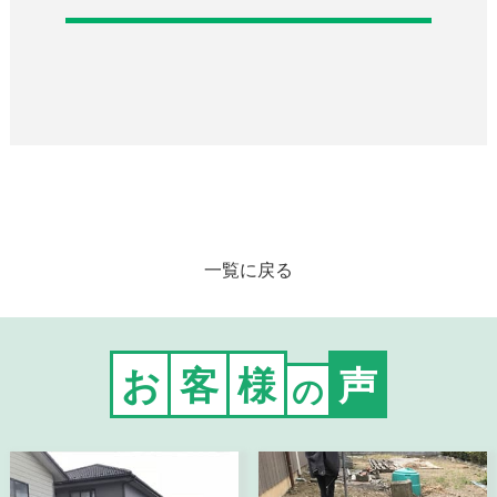
一覧に戻る
お
客
様
声
の