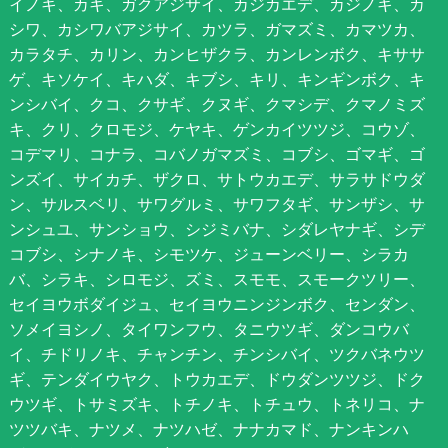
イノキ、カキ、ガクアジサイ、カジカエデ、カジノキ、カ
シワ、カシワバアジサイ、カツラ、ガマズミ、カマツカ、
カラタチ、カリン、カンヒザクラ、カンレンボク、キササ
ゲ、キソケイ、キハダ、キブシ、キリ、キンギンボク、キ
ンシバイ、クコ、クサギ、クヌギ、クマシデ、クマノミズ
キ、クリ、クロモジ、ケヤキ、ゲンカイツツジ、コウゾ、
コデマリ、コナラ、コバノガマズミ、コブシ、ゴマギ、ゴ
ンズイ、サイカチ、ザクロ、サトウカエデ、サラサドウダ
ン、サルスベリ、サワグルミ、サワフタギ、サンザシ、サ
ンシュユ、サンショウ、シジミバナ、シダレヤナギ、シデ
コブシ、シナノキ、シモツケ、ジューンベリー、シラカ
バ、シラキ、シロモジ、ズミ、スモモ、スモークツリー、
セイヨウボダイジュ、セイヨウニンジンボク、センダン、
ソメイヨシノ、タイワンフウ、タニウツギ、ダンコウバ
イ、チドリノキ、チャンチン、チンシバイ、ツクバネウツ
ギ、テンダイウヤク、トウカエデ、ドウダンツツジ、ドク
ウツギ、トサミズキ、トチノキ、トチュウ、トネリコ、ナ
ツツバキ、ナツメ、ナツハゼ、ナナカマド、ナンキンハ