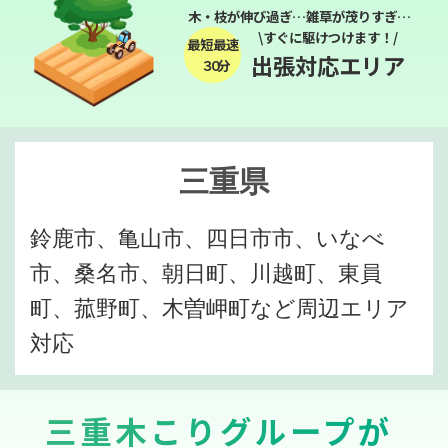
木・枝が伸び過ぎ…雑草が茂りすぎ…
\すぐに駆けつけます！/
最短最速
出張対応エリア
３０分
三重県
鈴鹿市、亀山市、四日市市、いなべ
市、桑名市、朝日町、川越町、東員
町、菰野町、木曽岬町など周辺エリア
対応
三重木こりグループが