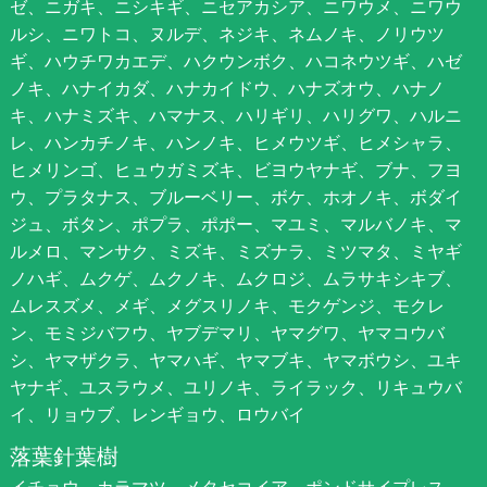
ゼ、ニガキ、ニシキギ、ニセアカシア、ニワウメ、ニワウ
ルシ、ニワトコ、ヌルデ、ネジキ、ネムノキ、ノリウツ
ギ、ハウチワカエデ、ハクウンボク、ハコネウツギ、ハゼ
ノキ、ハナイカダ、ハナカイドウ、ハナズオウ、ハナノ
キ、ハナミズキ、ハマナス、ハリギリ、ハリグワ、ハルニ
レ、ハンカチノキ、ハンノキ、ヒメウツギ、ヒメシャラ、
ヒメリンゴ、ヒュウガミズキ、ビヨウヤナギ、ブナ、フヨ
ウ、プラタナス、ブルーベリー、ボケ、ホオノキ、ボダイ
ジュ、ボタン、ポプラ、ポポー、マユミ、マルバノキ、マ
ルメロ、マンサク、ミズキ、ミズナラ、ミツマタ、ミヤギ
ノハギ、ムクゲ、ムクノキ、ムクロジ、ムラサキシキブ、
ムレスズメ、メギ、メグスリノキ、モクゲンジ、モクレ
ン、モミジバフウ、ヤブデマリ、ヤマグワ、ヤマコウバ
シ、ヤマザクラ、ヤマハギ、ヤマブキ、ヤマボウシ、ユキ
ヤナギ、ユスラウメ、ユリノキ、ライラック、リキュウバ
イ、リョウブ、レンギョウ、ロウバイ
落葉針葉樹