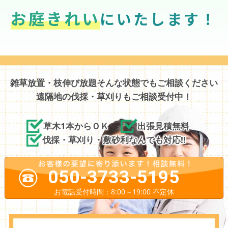
お庭きれい
にいたします！
雑草放置・枝伸び放題そんな状態でもご相談ください
遠隔地の伐採・草刈りもご相談受付中！
草木1本からＯＫ
出張見積無料
伐採・草刈り・敷砂利なんでも対応!!
050-3733-5195
お電話受付時間：8:00～19:00 不定休