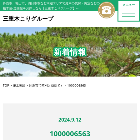
鈴鹿市、亀山市、四日市市など周辺エリアで庭木の伐採・剪定などの
メニュー
植木屋/造園屋をお探しなら【三重木こりグループ】へ
toggle
naviga
三重木こりグループ
新着情報
TOP
>
施工実績
>
鈴鹿市で草刈と伐採です
>
1000006563
2024.9.12
1000006563