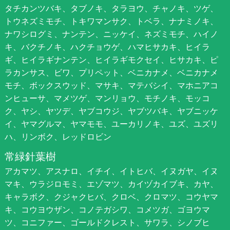
タチカンツバキ、タブノキ、タラヨウ、チャノキ、ツゲ、
トウネズミモチ、トキワマンサク、トベラ、ナナミノキ、
ナワシログミ、ナンテン、ニッケイ、ネズミモチ、ハイノ
キ、バクチノキ、ハクチョウゲ、ハマヒサカキ、ヒイラ
ギ、ヒイラギナンテン、ヒイラギモクセイ、ヒサカキ、ピ
ラカンサス、ビワ、プリペット、ベニカナメ、ベニカナメ
モチ、ボックスウッド、マサキ、マテバシイ、マホニアコ
ンヒューサ、マメツゲ、マンリョウ、モチノキ、モッコ
ク、ヤシ、ヤツデ、ヤブコウジ、ヤブツバキ、ヤブニッケ
イ、ヤマグルマ、ヤマモモ、ユーカリノキ、ユズ、ユズリ
ハ、リンボク、レッドロビン
常緑針葉樹
アカマツ、アスナロ、イチイ、イトヒバ、イヌガヤ、イヌ
マキ、ウラジロモミ、エゾマツ、カイヅカイブキ、カヤ、
キャラボク、クジャクヒバ、クロベ、クロマツ、コウヤマ
キ、コウヨウザン、コノテガシワ、コメツガ、ゴヨウマ
ツ、コニファー、ゴールドクレスト、サワラ、シノブヒ