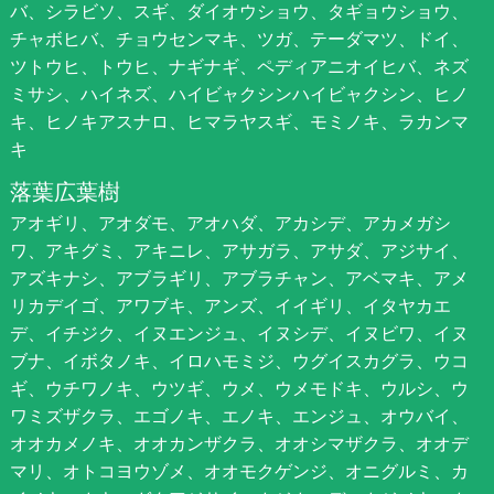
バ、シラビソ、スギ、ダイオウショウ、タギョウショウ、
チャボヒバ、チョウセンマキ、ツガ、テーダマツ、ドイ、
ツトウヒ、トウヒ、ナギナギ、ペディアニオイヒバ、ネズ
ミサシ、ハイネズ、ハイビャクシンハイビャクシン、ヒノ
キ、ヒノキアスナロ、ヒマラヤスギ、モミノキ、ラカンマ
キ
落葉広葉樹
アオギリ、アオダモ、アオハダ、アカシデ、アカメガシ
ワ、アキグミ、アキニレ、アサガラ、アサダ、アジサイ、
アズキナシ、アブラギリ、アブラチャン、アベマキ、アメ
リカデイゴ、アワブキ、アンズ、イイギリ、イタヤカエ
デ、イチジク、イヌエンジュ、イヌシデ、イヌビワ、イヌ
ブナ、イボタノキ、イロハモミジ、ウグイスカグラ、ウコ
ギ、ウチワノキ、ウツギ、ウメ、ウメモドキ、ウルシ、ウ
ワミズザクラ、エゴノキ、エノキ、エンジュ、オウバイ、
オオカメノキ、オオカンザクラ、オオシマザクラ、オオデ
マリ、オトコヨウゾメ、オオモクゲンジ、オニグルミ、カ