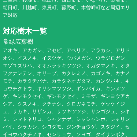
朝日町、川越町、東員町、菰野町、木曽岬町など周辺エリ
ア対応
対応樹木一覧
常緑広葉樹
アオキ、アカガシ、アセビ、アベリア、アラカシ、アリド
オシ、イスノキ、イヌツゲ、ウバメガシ、ウラジロガシ、
エゾユズリハ、オオムラサキツツジ、オガタマノキ、オタ
フクナンテン、オリーブ、カクレミノ、カゴノキ、カナメ
モチ、カラタチバナ、カラタネオガタマ、カンツバキ、キ
ョウチクトウ、キリシマツツジ、ギンバイカ、キンメツ
ゲ、キンモクセイ、ギンモクセイ、ミモザ、ギンヨウアカ
シア、クスノキ、クチナシ、クロガネモチ、ゲッケイジ
ュ、サカキ、サザンカ、サツキツツジ、サンゴジュ、シキ
ミ、シマトネリコ、シャクナゲ、シャシャンポ、シャリン
バイ、シラカシ、シロダモ、ジンチョウゲ、スダジイ、セ
イヨウバクチノキ、センリョウ、ソヨゴ、タイサンボク、