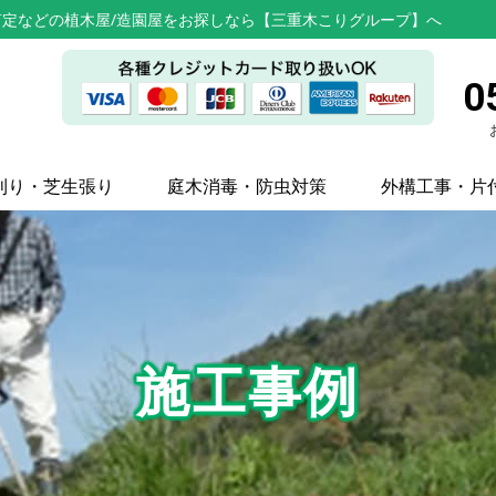
定などの植木屋/造園屋をお探しなら【三重木こりグループ】へ
0
刈り・芝生張り
庭木消毒・防虫対策
外構工事・片
施工事例