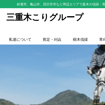
鈴鹿市、亀山市、四日市市など周辺エリアで庭木の伐採・剪
三重木こりグループ
私達について
剪定・刈込
樹木伐採
草