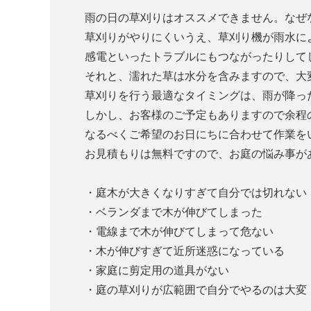
雨の日の草刈りはオススメできません。なぜ
草刈りがやりにくいうえ、草刈り機が雨水に
感電といったトラブルにもつながったりして
それと、濡れた草は水分を含みますので、大
草刈りを行う最適なタイミングは、雨が降っ
しかし、お客様のご予定もありますので余程
なるべくご希望のお日にちに合わせて作業を
お見積もりは無料ですので、お庭の悩み事が
・庭木が大きくなりすぎて自分では切れない
・ベランダまで木が伸びてしまった
・電線まで木が伸びてしまって危ない
・木が伸びすぎて近所迷惑になっている
・家庭に剪定用の道具がない
・庭の草刈りが広範囲で自分でやるのは大変