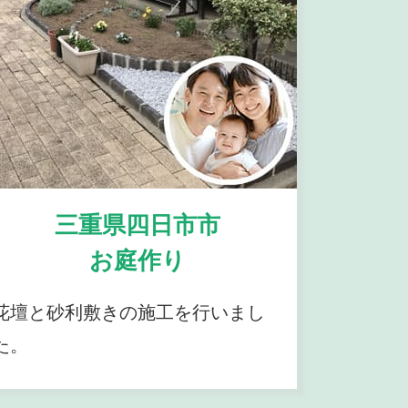
三重県四日市市
お庭作り
花壇と砂利敷きの施工を行いまし
た。