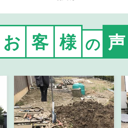
お
客
様
声
の