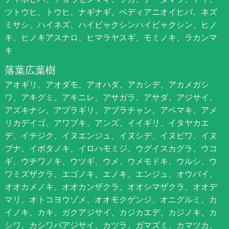
ツトウヒ、トウヒ、ナギナギ、ペディアニオイヒバ、ネズ
ミサシ、ハイネズ、ハイビャクシンハイビャクシン、ヒノ
キ、ヒノキアスナロ、ヒマラヤスギ、モミノキ、ラカンマ
キ
落葉広葉樹
アオギリ、アオダモ、アオハダ、アカシデ、アカメガシ
ワ、アキグミ、アキニレ、アサガラ、アサダ、アジサイ、
アズキナシ、アブラギリ、アブラチャン、アベマキ、アメ
リカデイゴ、アワブキ、アンズ、イイギリ、イタヤカエ
デ、イチジク、イヌエンジュ、イヌシデ、イヌビワ、イヌ
ブナ、イボタノキ、イロハモミジ、ウグイスカグラ、ウコ
ギ、ウチワノキ、ウツギ、ウメ、ウメモドキ、ウルシ、ウ
ワミズザクラ、エゴノキ、エノキ、エンジュ、オウバイ、
オオカメノキ、オオカンザクラ、オオシマザクラ、オオデ
マリ、オトコヨウゾメ、オオモクゲンジ、オニグルミ、カ
イノキ、カキ、ガクアジサイ、カジカエデ、カジノキ、カ
シワ、カシワバアジサイ、カツラ、ガマズミ、カマツカ、