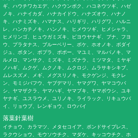
ギ、ハウチワカエデ、ハクウンボク、ハコネウツギ、ハゼ
ノキ、ハナイカダ、ハナカイドウ、ハナズオウ、ハナノ
キ、ハナミズキ、ハマナス、ハリギリ、ハリグワ、ハルニ
レ、ハンカチノキ、ハンノキ、ヒメウツギ、ヒメシャラ、
ヒメリンゴ、ヒュウガミズキ、ビヨウヤナギ、ブナ、フヨ
ウ、プラタナス、ブルーベリー、ボケ、ホオノキ、ボダイ
ジュ、ボタン、ポプラ、ポポー、マユミ、マルバノキ、マ
ルメロ、マンサク、ミズキ、ミズナラ、ミツマタ、ミヤギ
ノハギ、ムクゲ、ムクノキ、ムクロジ、ムラサキシキブ、
ムレスズメ、メギ、メグスリノキ、モクゲンジ、モクレ
ン、モミジバフウ、ヤブデマリ、ヤマグワ、ヤマコウバ
シ、ヤマザクラ、ヤマハギ、ヤマブキ、ヤマボウシ、ユキ
ヤナギ、ユスラウメ、ユリノキ、ライラック、リキュウバ
イ、リョウブ、レンギョウ、ロウバイ
落葉針葉樹
イチョウ、カラマツ、メタセコイア、ポンドサイプレス、
ラクウショウ、モウソウチク、マダケ、キッコウチク、ホ