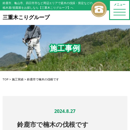
鈴鹿市、亀山市、四日市市など周辺エリアで庭木の伐採・剪定などの
メニュー
植木屋/造園屋をお探しなら【三重木こりグループ】へ
toggle
naviga
三重木こりグループ
施工事例
TOP
>
施工実績
>
鈴鹿市で楠木の伐根です
2024.8.27
鈴鹿市で楠木の伐根です