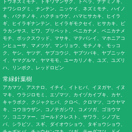
トウネズミモチ、トキワマンサク、トベラ、ナナミノキ、
ナワシログミ、ナンテン、ニッケイ、ネズミモチ、ハイノ
キ、バクチノキ、ハクチョウゲ、ハマヒサカキ、ヒイラ
ギ、ヒイラギナンテン、ヒイラギモクセイ、ヒサカキ、ピ
ラカンサス、ビワ、プリペット、ベニカナメ、ベニカナメ
モチ、ボックスウッド、マサキ、マテバシイ、マホニアコ
ンヒューサ、マメツゲ、マンリョウ、モチノキ、モッコ
ク、ヤシ、ヤツデ、ヤブコウジ、ヤブツバキ、ヤブニッケ
イ、ヤマグルマ、ヤマモモ、ユーカリノキ、ユズ、ユズリ
ハ、リンボク、レッドロビン
常緑針葉樹
アカマツ、アスナロ、イチイ、イトヒバ、イヌガヤ、イヌ
マキ、ウラジロモミ、エゾマツ、カイヅカイブキ、カヤ、
キャラボク、クジャクヒバ、クロベ、クロマツ、コウヤマ
キ、コウヨウザン、コノテガシワ、コメツガ、ゴヨウマ
ツ、コニファー、ゴールドクレスト、サワラ、シノブヒ
バ、シラビソ、スギ、ダイオウショウ、タギョウショウ、
チャボヒバ、チョウセンマキ、ツガ、テーダマツ、ドイ、