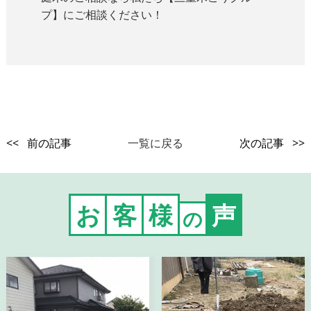
プ】
にご相談ください！
<< 前の記事
一覧に戻る
次の記事 >>
お
客
様
声
の