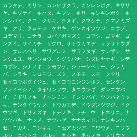
カラタチ、カリン、カンヒザクラ、カンレンボク、キササ
ゲ、キソケイ、キハダ、キブシ、キリ、キンギンボク、キ
ンシバイ、クコ、クサギ、クヌギ、クマシデ、クマノミズ
キ、クリ、クロモジ、ケヤキ、ゲンカイツツジ、コウゾ、
コデマリ、コナラ、コバノガマズミ、コブシ、ゴマギ、ゴ
ンズイ、サイカチ、ザクロ、サトウカエデ、サラサドウダ
ン、サルスベリ、サワグルミ、サワフタギ、サンザシ、サ
ンシュユ、サンショウ、シジミバナ、シダレヤナギ、シデ
コブシ、シナノキ、シモツケ、ジューンベリー、シラカ
バ、シラキ、シロモジ、ズミ、スモモ、スモークツリー、
セイヨウボダイジュ、セイヨウニンジンボク、センダン、
ソメイヨシノ、タイワンフウ、タニウツギ、ダンコウバ
イ、チドリノキ、チャンチン、チンシバイ、ツクバネウツ
ギ、テンダイウヤク、トウカエデ、ドウダンツツジ、ドク
ウツギ、トサミズキ、トチノキ、トチュウ、トネリコ、ナ
ツツバキ、ナツメ、ナツハゼ、ナナカマド、ナンキンハ
ゼ、ニガキ、ニシキギ、ニセアカシア、ニワウメ、ニワウ
ルシ、ニワトコ、ヌルデ、ネジキ、ネムノキ、ノリウツ