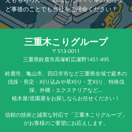
ど事後のことでも当社をご用命ください！
三重木こりグループ
〒513-0011
三重県鈴鹿市高塚町広瀬野1451-495
鈴鹿市、亀山市、四日市市など三重県全域で庭木の
伐採・剪定・刈り込みや草刈り・芝刈り、特殊伐
採、外構・エクステリアなど...
植木屋/造園屋をお探しならお任せください！
信頼の技術と誠実な対応で「三重木こりグループ」
がお客様のご要望にお応えします。