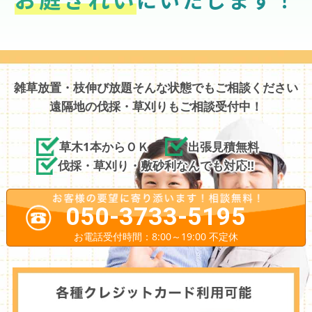
雑草放置・枝伸び放題そんな状態でもご相談ください
遠隔地の伐採・草刈りもご相談受付中！
草木1本からＯＫ
出張見積無料
伐採・草刈り・敷砂利なんでも対応!!
050-3733-5195
お電話受付時間：8:00～19:00 不定休