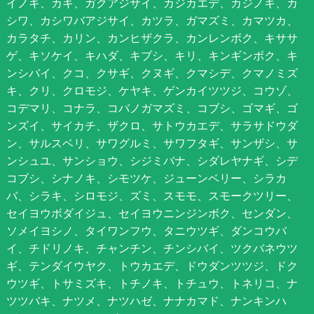
イノキ、カキ、ガクアジサイ、カジカエデ、カジノキ、カ
シワ、カシワバアジサイ、カツラ、ガマズミ、カマツカ、
カラタチ、カリン、カンヒザクラ、カンレンボク、キササ
ゲ、キソケイ、キハダ、キブシ、キリ、キンギンボク、キ
ンシバイ、クコ、クサギ、クヌギ、クマシデ、クマノミズ
キ、クリ、クロモジ、ケヤキ、ゲンカイツツジ、コウゾ、
コデマリ、コナラ、コバノガマズミ、コブシ、ゴマギ、ゴ
ンズイ、サイカチ、ザクロ、サトウカエデ、サラサドウダ
ン、サルスベリ、サワグルミ、サワフタギ、サンザシ、サ
ンシュユ、サンショウ、シジミバナ、シダレヤナギ、シデ
コブシ、シナノキ、シモツケ、ジューンベリー、シラカ
バ、シラキ、シロモジ、ズミ、スモモ、スモークツリー、
セイヨウボダイジュ、セイヨウニンジンボク、センダン、
ソメイヨシノ、タイワンフウ、タニウツギ、ダンコウバ
イ、チドリノキ、チャンチン、チンシバイ、ツクバネウツ
ギ、テンダイウヤク、トウカエデ、ドウダンツツジ、ドク
ウツギ、トサミズキ、トチノキ、トチュウ、トネリコ、ナ
ツツバキ、ナツメ、ナツハゼ、ナナカマド、ナンキンハ