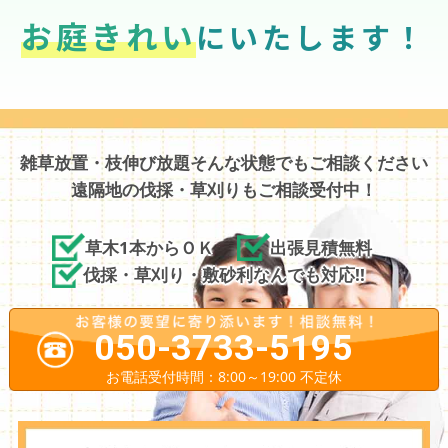
お庭きれい
にいたします！
雑草放置・枝伸び放題そんな状態でもご相談ください
遠隔地の伐採・草刈りもご相談受付中！
草木1本からＯＫ
出張見積無料
伐採・草刈り・敷砂利なんでも対応!!
050-3733-5195
お電話受付時間：8:00～19:00 不定休