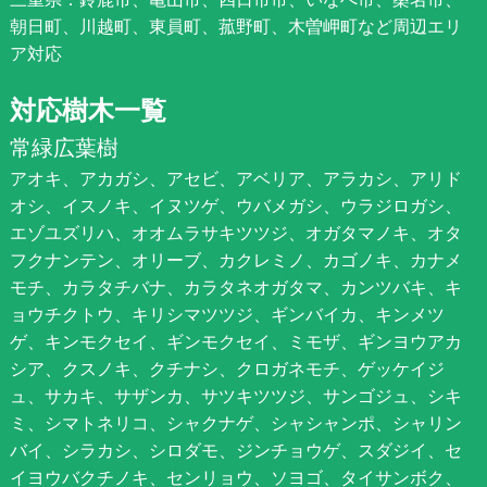
朝日町、川越町、東員町、菰野町、木曽岬町など周辺エリ
ア対応
対応樹木一覧
常緑広葉樹
アオキ、アカガシ、アセビ、アベリア、アラカシ、アリド
オシ、イスノキ、イヌツゲ、ウバメガシ、ウラジロガシ、
エゾユズリハ、オオムラサキツツジ、オガタマノキ、オタ
フクナンテン、オリーブ、カクレミノ、カゴノキ、カナメ
モチ、カラタチバナ、カラタネオガタマ、カンツバキ、キ
ョウチクトウ、キリシマツツジ、ギンバイカ、キンメツ
ゲ、キンモクセイ、ギンモクセイ、ミモザ、ギンヨウアカ
シア、クスノキ、クチナシ、クロガネモチ、ゲッケイジ
ュ、サカキ、サザンカ、サツキツツジ、サンゴジュ、シキ
ミ、シマトネリコ、シャクナゲ、シャシャンポ、シャリン
バイ、シラカシ、シロダモ、ジンチョウゲ、スダジイ、セ
イヨウバクチノキ、センリョウ、ソヨゴ、タイサンボク、