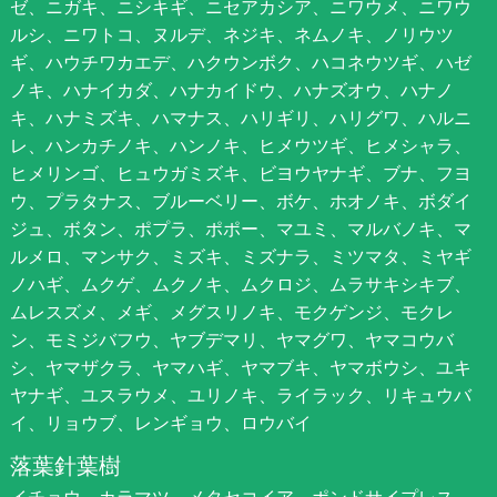
ゼ、ニガキ、ニシキギ、ニセアカシア、ニワウメ、ニワウ
ルシ、ニワトコ、ヌルデ、ネジキ、ネムノキ、ノリウツ
ギ、ハウチワカエデ、ハクウンボク、ハコネウツギ、ハゼ
ノキ、ハナイカダ、ハナカイドウ、ハナズオウ、ハナノ
キ、ハナミズキ、ハマナス、ハリギリ、ハリグワ、ハルニ
レ、ハンカチノキ、ハンノキ、ヒメウツギ、ヒメシャラ、
ヒメリンゴ、ヒュウガミズキ、ビヨウヤナギ、ブナ、フヨ
ウ、プラタナス、ブルーベリー、ボケ、ホオノキ、ボダイ
ジュ、ボタン、ポプラ、ポポー、マユミ、マルバノキ、マ
ルメロ、マンサク、ミズキ、ミズナラ、ミツマタ、ミヤギ
ノハギ、ムクゲ、ムクノキ、ムクロジ、ムラサキシキブ、
ムレスズメ、メギ、メグスリノキ、モクゲンジ、モクレ
ン、モミジバフウ、ヤブデマリ、ヤマグワ、ヤマコウバ
シ、ヤマザクラ、ヤマハギ、ヤマブキ、ヤマボウシ、ユキ
ヤナギ、ユスラウメ、ユリノキ、ライラック、リキュウバ
イ、リョウブ、レンギョウ、ロウバイ
落葉針葉樹