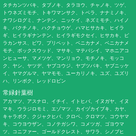
タチカンツバキ、タブノキ、タラヨウ、チャノキ、ツゲ、
トウネズミモチ、トキワマンサク、トベラ、ナナミノキ、
ナワシログミ、ナンテン、ニッケイ、ネズミモチ、ハイノ
キ、バクチノキ、ハクチョウゲ、ハマヒサカキ、ヒイラ
ギ、ヒイラギナンテン、ヒイラギモクセイ、ヒサカキ、ピ
ラカンサス、ビワ、プリペット、ベニカナメ、ベニカナメ
モチ、ボックスウッド、マサキ、マテバシイ、マホニアコ
ンヒューサ、マメツゲ、マンリョウ、モチノキ、モッコ
ク、ヤシ、ヤツデ、ヤブコウジ、ヤブツバキ、ヤブニッケ
イ、ヤマグルマ、ヤマモモ、ユーカリノキ、ユズ、ユズリ
ハ、リンボク、レッドロビン
常緑針葉樹
アカマツ、アスナロ、イチイ、イトヒバ、イヌガヤ、イヌ
マキ、ウラジロモミ、エゾマツ、カイヅカイブキ、カヤ、
キャラボク、クジャクヒバ、クロベ、クロマツ、コウヤマ
キ、コウヨウザン、コノテガシワ、コメツガ、ゴヨウマ
ツ、コニファー、ゴールドクレスト、サワラ、シノブヒ