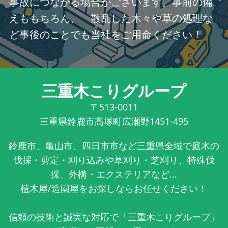
事故につながる場合がございます。事前の備
えももちろん、 散乱した木々や草の処理な
ど事後のことでも当社をご用命ください！
三重木こりグループ
〒513-0011
三重県鈴鹿市高塚町広瀬野1451-495
鈴鹿市、亀山市、四日市市など三重県全域で庭木の
伐採・剪定・刈り込みや草刈り・芝刈り、特殊伐
採、外構・エクステリアなど...
植木屋/造園屋をお探しならお任せください！
信頼の技術と誠実な対応で「三重木こりグループ」