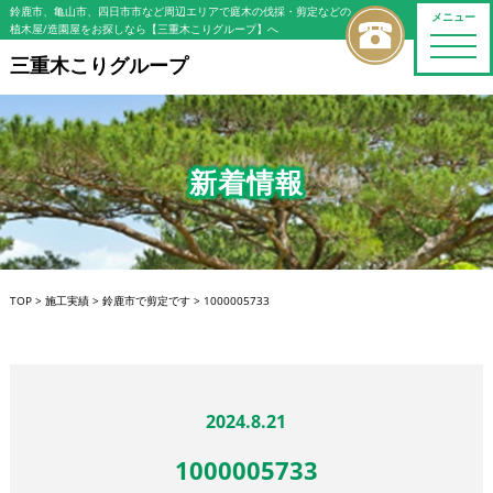
鈴鹿市、亀山市、四日市市など周辺エリアで庭木の伐採・剪定などの
メニュー
植木屋/造園屋をお探しなら【三重木こりグループ】へ
toggle
naviga
三重木こりグループ
新着情報
TOP
>
施工実績
>
鈴鹿市で剪定です
>
1000005733
2024.8.21
1000005733