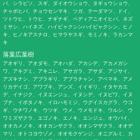
バ、シラビソ、スギ、ダイオウショウ、タギョウショウ、
チャボヒバ、チョウセンマキ、ツガ、テーダマツ、ドイ、
ツトウヒ、トウヒ、ナギナギ、ペディアニオイヒバ、ネズ
ミサシ、ハイネズ、ハイビャクシンハイビャクシン、ヒノ
キ、ヒノキアスナロ、ヒマラヤスギ、モミノキ、ラカンマ
キ
落葉広葉樹
アオギリ、アオダモ、アオハダ、アカシデ、アカメガシ
ワ、アキグミ、アキニレ、アサガラ、アサダ、アジサイ、
アズキナシ、アブラギリ、アブラチャン、アベマキ、アメ
リカデイゴ、アワブキ、アンズ、イイギリ、イタヤカエ
デ、イチジク、イヌエンジュ、イヌシデ、イヌビワ、イヌ
ブナ、イボタノキ、イロハモミジ、ウグイスカグラ、ウコ
ギ、ウチワノキ、ウツギ、ウメ、ウメモドキ、ウルシ、ウ
ワミズザクラ、エゴノキ、エノキ、エンジュ、オウバイ、
オオカメノキ、オオカンザクラ、オオシマザクラ、オオデ
マリ、オトコヨウゾメ、オオモクゲンジ、オニグルミ、カ