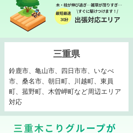
木・枝が伸び過ぎ…雑草が茂りすぎ…
\すぐに駆けつけます！/
最短最速
出張対応エリア
３０分
三重県
鈴鹿市、亀山市、四日市市、いなべ
市、桑名市、朝日町、川越町、東員
町、菰野町、木曽岬町など周辺エリア
対応
三重木こりグループが