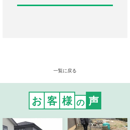
一覧に戻る
お
客
様
声
の