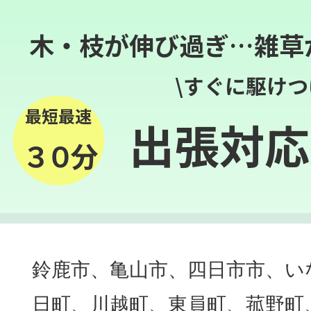
木・枝が伸び過ぎ…雑草
\すぐに駆けつ
最短最速
出張対応
３０分
鈴鹿市、亀山市、四日市市、い
日町、川越町、東員町、菰野町