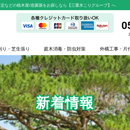
定などの植木屋/造園屋をお探しなら【三重木こりグループ】へ
0
刈り・芝生張り
庭木消毒・防虫対策
外構工事・片
新着情報