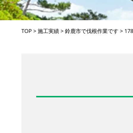
TOP
>
施工実績
>
鈴鹿市で伐根作業です
>
17