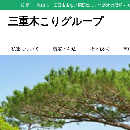
鈴鹿市、亀山市、四日市市など周辺エリアで庭木の伐採・剪
三重木こりグループ
私達について
剪定・刈込
樹木伐採
草