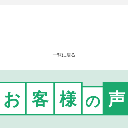
一覧に戻る
お
客
様
声
の