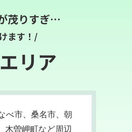
が茂りすぎ…
けます！/
エリア
なべ市、桑名市、朝
、木曽岬町など周辺