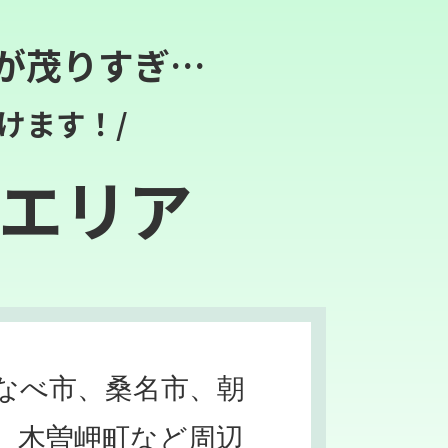
が茂りすぎ…
けます！/
エリア
なべ市、桑名市、朝
、木曽岬町など周辺