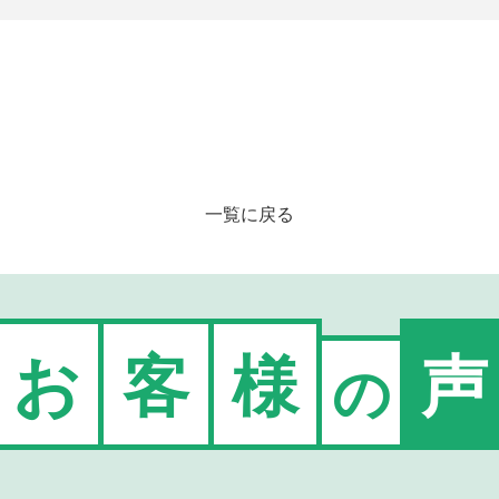
一覧に戻る
お
客
様
声
の