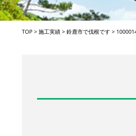
TOP
>
施工実績
>
鈴鹿市で伐根です
>
100001