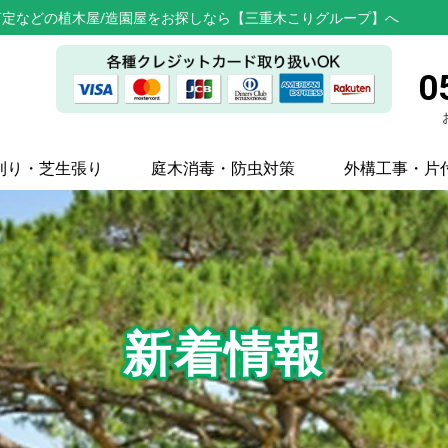
定などの植木屋/造園屋をお探しなら【三重木こりグループ】へ
0
刈り・芝生張り
庭木消毒・防虫対策
外構工事・片
新着情報