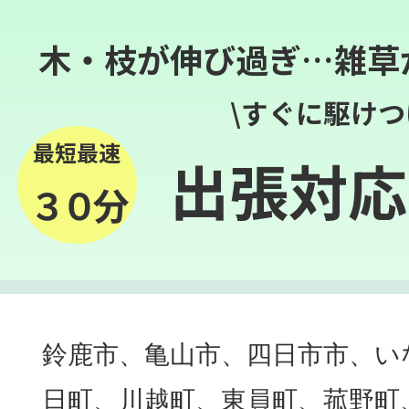
木・枝が伸び過ぎ…雑草
\すぐに駆けつ
最短最速
出張対応
３０分
鈴鹿市、亀山市、四日市市、い
日町、川越町、東員町、菰野町