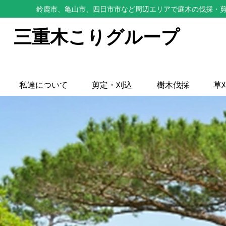
鈴鹿市、亀山市、四日市市など周辺エリアで庭木の伐採・剪
三重木こりグループ
私達について
剪定・刈込
樹木伐採
草