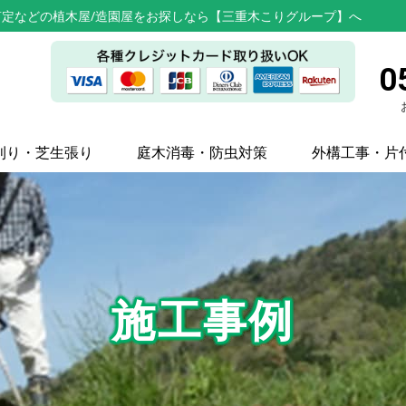
定などの植木屋/造園屋をお探しなら【三重木こりグループ】へ
0
刈り・芝生張り
庭木消毒・防虫対策
外構工事・片
施工事例