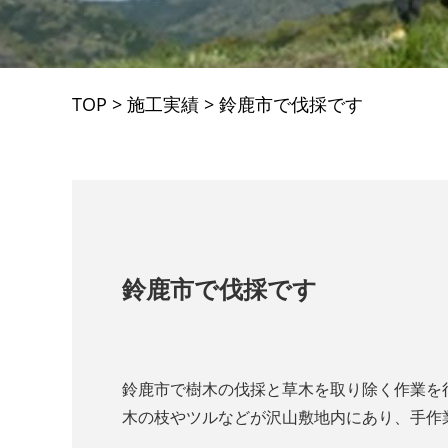
TOP
>
施工実績
>
鈴鹿市で伐採です
鈴鹿市で伐採です
鈴鹿市で樹木の伐採と草木を取り除く作業を
木の枝やツルなどが沢山敷地内にあり、手作