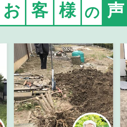
お
客
様
声
の