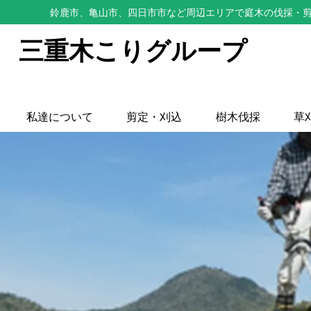
鈴鹿市、亀山市、四日市市など周辺エリアで庭木の伐採・剪
三重木こりグループ
私達について
剪定・刈込
樹木伐採
草