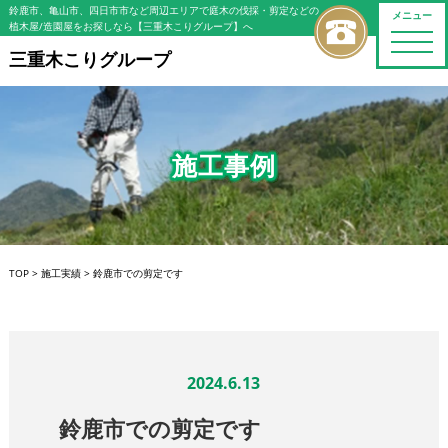
鈴鹿市、亀山市、四日市市など周辺エリアで庭木の伐採・剪定などの
メニュー
植木屋/造園屋をお探しなら【三重木こりグループ】へ
toggle
naviga
三重木こりグループ
施工事例
TOP
>
施工実績
>
鈴鹿市での剪定です
2024.6.13
鈴鹿市での剪定です