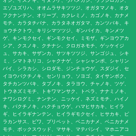
オシ、イスノキ、イヌツゲ、ウバメガシ、ウラジロガシ、
エゾユズリハ、オオムラサキツツジ、オガタマノキ、オタ
フクナンテン、オリーブ、カクレミノ、カゴノキ、カナメ
モチ、カラタチバナ、カラタネオガタマ、カンツバキ、キ
ョウチクトウ、キリシマツツジ、ギンバイカ、キンメツ
ゲ、キンモクセイ、ギンモクセイ、ミモザ、ギンヨウアカ
シア、クスノキ、クチナシ、クロガネモチ、ゲッケイジ
ュ、サカキ、サザンカ、サツキツツジ、サンゴジュ、シキ
ミ、シマトネリコ、シャクナゲ、シャシャンポ、シャリン
バイ、シラカシ、シロダモ、ジンチョウゲ、スダジイ、セ
イヨウバクチノキ、センリョウ、ソヨゴ、タイサンボク、
タチカンツバキ、タブノキ、タラヨウ、チャノキ、ツゲ、
トウネズミモチ、トキワマンサク、トベラ、ナナミノキ、
ナワシログミ、ナンテン、ニッケイ、ネズミモチ、ハイノ
キ、バクチノキ、ハクチョウゲ、ハマヒサカキ、ヒイラ
ギ、ヒイラギナンテン、ヒイラギモクセイ、ヒサカキ、ピ
ラカンサス、ビワ、プリペット、ベニカナメ、ベニカナメ
モチ、ボックスウッド、マサキ、マテバシイ、マホニアコ