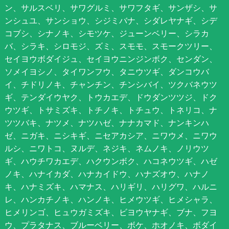
ン、サルスベリ、サワグルミ、サワフタギ、サンザシ、サ
ンシュユ、サンショウ、シジミバナ、シダレヤナギ、シデ
コブシ、シナノキ、シモツケ、ジューンベリー、シラカ
バ、シラキ、シロモジ、ズミ、スモモ、スモークツリー、
セイヨウボダイジュ、セイヨウニンジンボク、センダン、
ソメイヨシノ、タイワンフウ、タニウツギ、ダンコウバ
イ、チドリノキ、チャンチン、チンシバイ、ツクバネウツ
ギ、テンダイウヤク、トウカエデ、ドウダンツツジ、ドク
ウツギ、トサミズキ、トチノキ、トチュウ、トネリコ、ナ
ツツバキ、ナツメ、ナツハゼ、ナナカマド、ナンキンハ
ゼ、ニガキ、ニシキギ、ニセアカシア、ニワウメ、ニワウ
ルシ、ニワトコ、ヌルデ、ネジキ、ネムノキ、ノリウツ
ギ、ハウチワカエデ、ハクウンボク、ハコネウツギ、ハゼ
ノキ、ハナイカダ、ハナカイドウ、ハナズオウ、ハナノ
キ、ハナミズキ、ハマナス、ハリギリ、ハリグワ、ハルニ
レ、ハンカチノキ、ハンノキ、ヒメウツギ、ヒメシャラ、
ヒメリンゴ、ヒュウガミズキ、ビヨウヤナギ、ブナ、フヨ
ウ、プラタナス、ブルーベリー、ボケ、ホオノキ、ボダイ