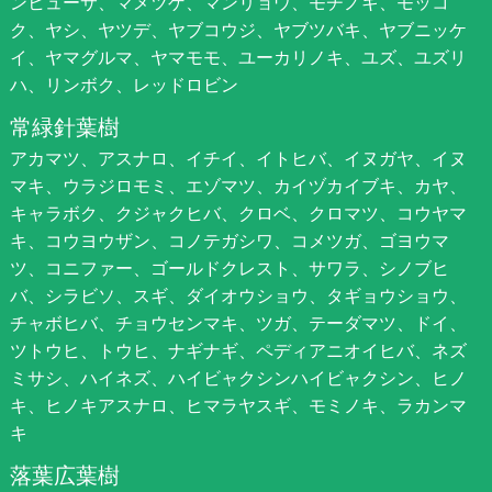
ンヒューサ、マメツゲ、マンリョウ、モチノキ、モッコ
ク、ヤシ、ヤツデ、ヤブコウジ、ヤブツバキ、ヤブニッケ
イ、ヤマグルマ、ヤマモモ、ユーカリノキ、ユズ、ユズリ
ハ、リンボク、レッドロビン
常緑針葉樹
アカマツ、アスナロ、イチイ、イトヒバ、イヌガヤ、イヌ
マキ、ウラジロモミ、エゾマツ、カイヅカイブキ、カヤ、
キャラボク、クジャクヒバ、クロベ、クロマツ、コウヤマ
キ、コウヨウザン、コノテガシワ、コメツガ、ゴヨウマ
ツ、コニファー、ゴールドクレスト、サワラ、シノブヒ
バ、シラビソ、スギ、ダイオウショウ、タギョウショウ、
チャボヒバ、チョウセンマキ、ツガ、テーダマツ、ドイ、
ツトウヒ、トウヒ、ナギナギ、ペディアニオイヒバ、ネズ
ミサシ、ハイネズ、ハイビャクシンハイビャクシン、ヒノ
キ、ヒノキアスナロ、ヒマラヤスギ、モミノキ、ラカンマ
キ
落葉広葉樹