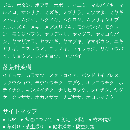
ジュ、ボタン、ポプラ、ポポー、マユミ、マルバノキ、マ
ルメロ、マンサク、ミズキ、ミズナラ、ミツマタ、ミヤギ
ノハギ、ムクゲ、ムクノキ、ムクロジ、ムラサキシキブ、
ムレスズメ、メギ、メグスリノキ、モクゲンジ、モクレ
ン、モミジバフウ、ヤブデマリ、ヤマグワ、ヤマコウバ
シ、ヤマザクラ、ヤマハギ、ヤマブキ、ヤマボウシ、ユキ
ヤナギ、ユスラウメ、ユリノキ、ライラック、リキュウバ
イ、リョウブ、レンギョウ、ロウバイ
落葉針葉樹
イチョウ、カラマツ、メタセコイア、ポンドサイプレス、
ラクウショウ、モウソウチク、マダケ、キッコウチク、ホ
テイチク、キンメイチク、ナリヒラダケ、クロチク、ヤダ
ケ、クマザサ、オカメザサ、チゴザサ、オロシマチク
サイトマップ
TOP
私達について
剪定・刈込
樹木伐採
草刈り・芝生張り
庭木消毒・防虫対策