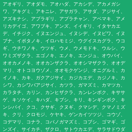
アオギリ、アオダモ、アオハダ、アカシデ、アカメガシ
ワ、アキグミ、アキニレ、アサガラ、アサダ、アジサイ、
アズキナシ、アブラギリ、アブラチャン、アベマキ、アメ
リカデイゴ、アワブキ、アンズ、イイギリ、イタヤカエ
デ、イチジク、イヌエンジュ、イヌシデ、イヌビワ、イヌ
ブナ、イボタノキ、イロハモミジ、ウグイスカグラ、ウコ
ギ、ウチワノキ、ウツギ、ウメ、ウメモドキ、ウルシ、ウ
ワミズザクラ、エゴノキ、エノキ、エンジュ、オウバイ、
オオカメノキ、オオカンザクラ、オオシマザクラ、オオデ
マリ、オトコヨウゾメ、オオモクゲンジ、オニグルミ、カ
イノキ、カキ、ガクアジサイ、カジカエデ、カジノキ、カ
シワ、カシワバアジサイ、カツラ、ガマズミ、カマツカ、
カラタチ、カリン、カンヒザクラ、カンレンボク、キササ
ゲ、キソケイ、キハダ、キブシ、キリ、キンギンボク、キ
ンシバイ、クコ、クサギ、クヌギ、クマシデ、クマノミズ
キ、クリ、クロモジ、ケヤキ、ゲンカイツツジ、コウゾ、
コデマリ、コナラ、コバノガマズミ、コブシ、ゴマギ、ゴ
ンズイ、サイカチ、ザクロ、サトウカエデ、サラサドウダ