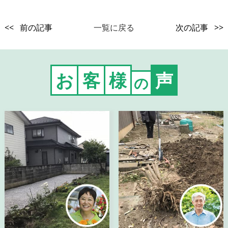
<< 前の記事
一覧に戻る
次の記事 >>
お
客
様
声
の