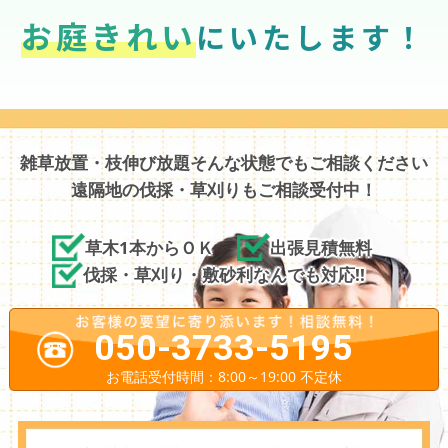
お庭きれい
にいたします！
雑草放置・枝伸び放題そんな状態でもご相談ください
遠隔地の伐採・草刈りもご相談受付中！
草木1本からＯＫ
出張見積無料
伐採・草刈り・敷砂利なんでも対応!!
050-3733-5195
お電話受付時間：8:00～19:00 不定休