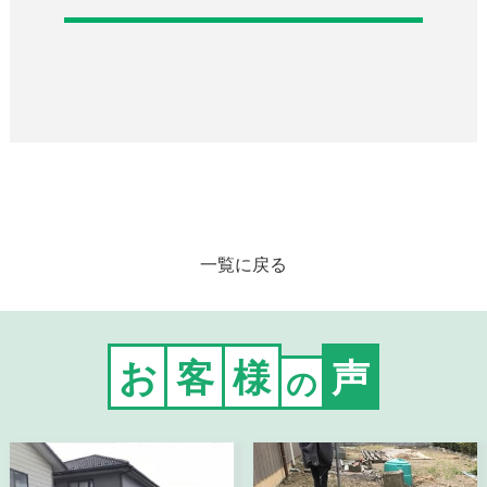
一覧に戻る
お
客
様
声
の