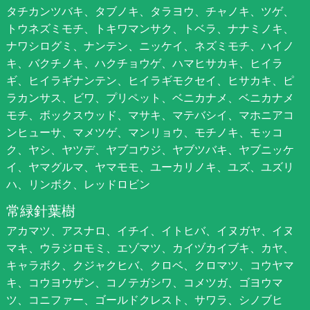
タチカンツバキ、タブノキ、タラヨウ、チャノキ、ツゲ、
トウネズミモチ、トキワマンサク、トベラ、ナナミノキ、
ナワシログミ、ナンテン、ニッケイ、ネズミモチ、ハイノ
キ、バクチノキ、ハクチョウゲ、ハマヒサカキ、ヒイラ
ギ、ヒイラギナンテン、ヒイラギモクセイ、ヒサカキ、ピ
ラカンサス、ビワ、プリペット、ベニカナメ、ベニカナメ
モチ、ボックスウッド、マサキ、マテバシイ、マホニアコ
ンヒューサ、マメツゲ、マンリョウ、モチノキ、モッコ
ク、ヤシ、ヤツデ、ヤブコウジ、ヤブツバキ、ヤブニッケ
イ、ヤマグルマ、ヤマモモ、ユーカリノキ、ユズ、ユズリ
ハ、リンボク、レッドロビン
常緑針葉樹
アカマツ、アスナロ、イチイ、イトヒバ、イヌガヤ、イヌ
マキ、ウラジロモミ、エゾマツ、カイヅカイブキ、カヤ、
キャラボク、クジャクヒバ、クロベ、クロマツ、コウヤマ
キ、コウヨウザン、コノテガシワ、コメツガ、ゴヨウマ
ツ、コニファー、ゴールドクレスト、サワラ、シノブヒ