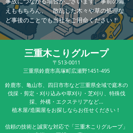
事故につながる場合がございます。事前の備
えももちろん、 散乱した木々や草の処理な
ど事後のことでも当社をご用命ください！
三重木こりグループ
〒513-0011
三重県鈴鹿市高塚町広瀬野1451-495
鈴鹿市、亀山市、四日市市など三重県全域で庭木の
伐採・剪定・刈り込みや草刈り・芝刈り、特殊伐
採、外構・エクステリアなど...
植木屋/造園屋をお探しならお任せください！
信頼の技術と誠実な対応で「三重木こりグループ」