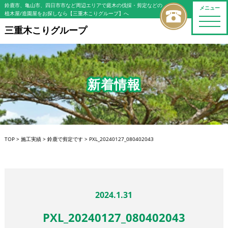
鈴鹿市、亀山市、四日市市など周辺エリアで庭木の伐採・剪定などの
メニュー
植木屋/造園屋をお探しなら【三重木こりグループ】へ
toggle
naviga
三重木こりグループ
新着情報
TOP
>
施工実績
>
鈴鹿で剪定です
>
PXL_20240127_080402043
2024.1.31
PXL_20240127_080402043