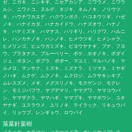
ゼ、ニガキ、ニシキギ、ニセアカシア、ニワウメ、ニワウ
ルシ、ニワトコ、ヌルデ、ネジキ、ネムノキ、ノリウツ
ギ、ハウチワカエデ、ハクウンボク、ハコネウツギ、ハゼ
ノキ、ハナイカダ、ハナカイドウ、ハナズオウ、ハナノ
キ、ハナミズキ、ハマナス、ハリギリ、ハリグワ、ハルニ
レ、ハンカチノキ、ハンノキ、ヒメウツギ、ヒメシャラ、
ヒメリンゴ、ヒュウガミズキ、ビヨウヤナギ、ブナ、フヨ
ウ、プラタナス、ブルーベリー、ボケ、ホオノキ、ボダイ
ジュ、ボタン、ポプラ、ポポー、マユミ、マルバノキ、マ
ルメロ、マンサク、ミズキ、ミズナラ、ミツマタ、ミヤギ
ノハギ、ムクゲ、ムクノキ、ムクロジ、ムラサキシキブ、
ムレスズメ、メギ、メグスリノキ、モクゲンジ、モクレ
ン、モミジバフウ、ヤブデマリ、ヤマグワ、ヤマコウバ
シ、ヤマザクラ、ヤマハギ、ヤマブキ、ヤマボウシ、ユキ
ヤナギ、ユスラウメ、ユリノキ、ライラック、リキュウバ
イ、リョウブ、レンギョウ、ロウバイ
落葉針葉樹