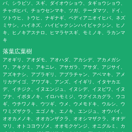
バ、シラビソ、スギ、ダイオウショウ、タギョウショウ、
チャボヒバ、チョウセンマキ、ツガ、テーダマツ、ドイ、
ツトウヒ、トウヒ、ナギナギ、ペディアニオイヒバ、ネズ
ミサシ、ハイネズ、ハイビャクシンハイビャクシン、ヒノ
キ、ヒノキアスナロ、ヒマラヤスギ、モミノキ、ラカンマ
キ
落葉広葉樹
アオギリ、アオダモ、アオハダ、アカシデ、アカメガシ
ワ、アキグミ、アキニレ、アサガラ、アサダ、アジサイ、
アズキナシ、アブラギリ、アブラチャン、アベマキ、アメ
リカデイゴ、アワブキ、アンズ、イイギリ、イタヤカエ
デ、イチジク、イヌエンジュ、イヌシデ、イヌビワ、イヌ
ブナ、イボタノキ、イロハモミジ、ウグイスカグラ、ウコ
ギ、ウチワノキ、ウツギ、ウメ、ウメモドキ、ウルシ、ウ
ワミズザクラ、エゴノキ、エノキ、エンジュ、オウバイ、
オオカメノキ、オオカンザクラ、オオシマザクラ、オオデ
マリ、オトコヨウゾメ、オオモクゲンジ、オニグルミ、カ