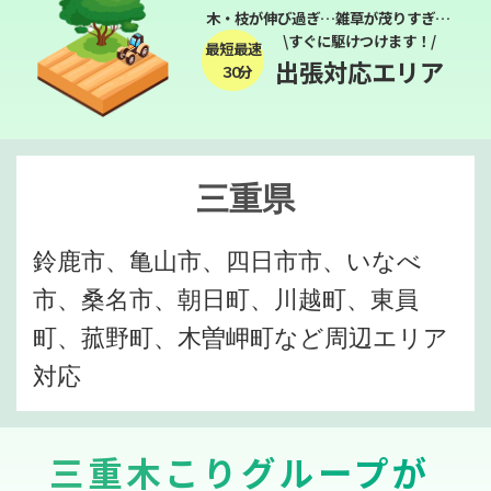
木・枝が伸び過ぎ…雑草が茂りすぎ…
\すぐに駆けつけます！/
最短最速
出張対応エリア
３０分
三重県
鈴鹿市、亀山市、四日市市、いなべ
市、桑名市、朝日町、川越町、東員
町、菰野町、木曽岬町など周辺エリア
対応
三重木こりグループが