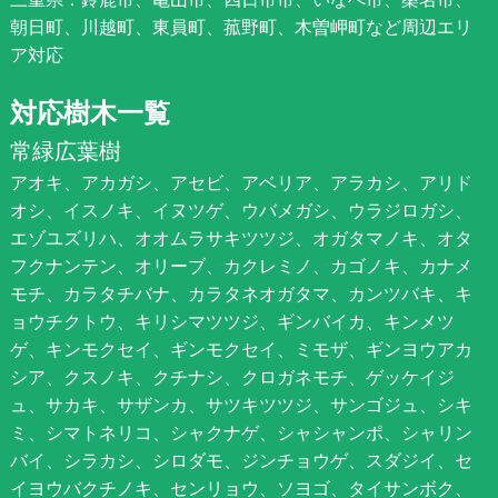
朝日町、川越町、東員町、菰野町、木曽岬町など周辺エリ
ア対応
対応樹木一覧
常緑広葉樹
アオキ、アカガシ、アセビ、アベリア、アラカシ、アリド
オシ、イスノキ、イヌツゲ、ウバメガシ、ウラジロガシ、
エゾユズリハ、オオムラサキツツジ、オガタマノキ、オタ
フクナンテン、オリーブ、カクレミノ、カゴノキ、カナメ
モチ、カラタチバナ、カラタネオガタマ、カンツバキ、キ
ョウチクトウ、キリシマツツジ、ギンバイカ、キンメツ
ゲ、キンモクセイ、ギンモクセイ、ミモザ、ギンヨウアカ
シア、クスノキ、クチナシ、クロガネモチ、ゲッケイジ
ュ、サカキ、サザンカ、サツキツツジ、サンゴジュ、シキ
ミ、シマトネリコ、シャクナゲ、シャシャンポ、シャリン
バイ、シラカシ、シロダモ、ジンチョウゲ、スダジイ、セ
イヨウバクチノキ、センリョウ、ソヨゴ、タイサンボク、