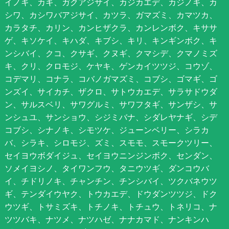
イノキ、カキ、ガクアジサイ、カジカエデ、カジノキ、カ
シワ、カシワバアジサイ、カツラ、ガマズミ、カマツカ、
カラタチ、カリン、カンヒザクラ、カンレンボク、キササ
ゲ、キソケイ、キハダ、キブシ、キリ、キンギンボク、キ
ンシバイ、クコ、クサギ、クヌギ、クマシデ、クマノミズ
キ、クリ、クロモジ、ケヤキ、ゲンカイツツジ、コウゾ、
コデマリ、コナラ、コバノガマズミ、コブシ、ゴマギ、ゴ
ンズイ、サイカチ、ザクロ、サトウカエデ、サラサドウダ
ン、サルスベリ、サワグルミ、サワフタギ、サンザシ、サ
ンシュユ、サンショウ、シジミバナ、シダレヤナギ、シデ
コブシ、シナノキ、シモツケ、ジューンベリー、シラカ
バ、シラキ、シロモジ、ズミ、スモモ、スモークツリー、
セイヨウボダイジュ、セイヨウニンジンボク、センダン、
ソメイヨシノ、タイワンフウ、タニウツギ、ダンコウバ
イ、チドリノキ、チャンチン、チンシバイ、ツクバネウツ
ギ、テンダイウヤク、トウカエデ、ドウダンツツジ、ドク
ウツギ、トサミズキ、トチノキ、トチュウ、トネリコ、ナ
ツツバキ、ナツメ、ナツハゼ、ナナカマド、ナンキンハ