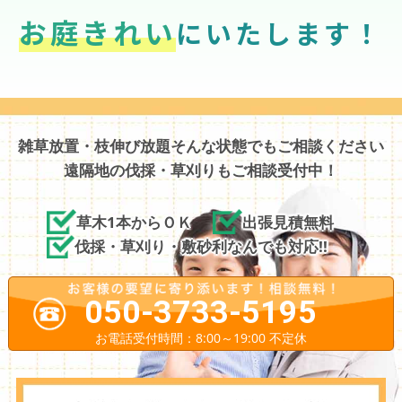
お庭きれい
にいたします！
雑草放置・枝伸び放題そんな状態でもご相談ください
遠隔地の伐採・草刈りもご相談受付中！
草木1本からＯＫ
出張見積無料
伐採・草刈り・敷砂利なんでも対応!!
050-3733-5195
お電話受付時間：8:00～19:00 不定休