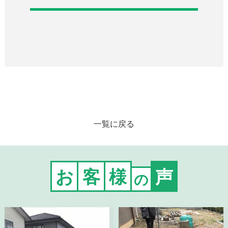
一覧に戻る
お
客
様
声
の