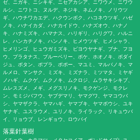
ゼ、ニガキ、ニシキギ、ニセアカシア、ニワウメ、ニワウ
ルシ、ニワトコ、ヌルデ、ネジキ、ネムノキ、ノリウツ
ギ、ハウチワカエデ、ハクウンボク、ハコネウツギ、ハゼ
ノキ、ハナイカダ、ハナカイドウ、ハナズオウ、ハナノ
キ、ハナミズキ、ハマナス、ハリギリ、ハリグワ、ハルニ
レ、ハンカチノキ、ハンノキ、ヒメウツギ、ヒメシャラ、
ヒメリンゴ、ヒュウガミズキ、ビヨウヤナギ、ブナ、フヨ
ウ、プラタナス、ブルーベリー、ボケ、ホオノキ、ボダイ
ジュ、ボタン、ポプラ、ポポー、マユミ、マルバノキ、マ
ルメロ、マンサク、ミズキ、ミズナラ、ミツマタ、ミヤギ
ノハギ、ムクゲ、ムクノキ、ムクロジ、ムラサキシキブ、
ムレスズメ、メギ、メグスリノキ、モクゲンジ、モクレ
ン、モミジバフウ、ヤブデマリ、ヤマグワ、ヤマコウバ
シ、ヤマザクラ、ヤマハギ、ヤマブキ、ヤマボウシ、ユキ
ヤナギ、ユスラウメ、ユリノキ、ライラック、リキュウバ
イ、リョウブ、レンギョウ、ロウバイ
落葉針葉樹