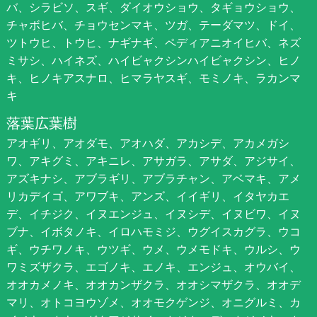
バ、シラビソ、スギ、ダイオウショウ、タギョウショウ、
チャボヒバ、チョウセンマキ、ツガ、テーダマツ、ドイ、
ツトウヒ、トウヒ、ナギナギ、ペディアニオイヒバ、ネズ
ミサシ、ハイネズ、ハイビャクシンハイビャクシン、ヒノ
キ、ヒノキアスナロ、ヒマラヤスギ、モミノキ、ラカンマ
キ
落葉広葉樹
アオギリ、アオダモ、アオハダ、アカシデ、アカメガシ
ワ、アキグミ、アキニレ、アサガラ、アサダ、アジサイ、
アズキナシ、アブラギリ、アブラチャン、アベマキ、アメ
リカデイゴ、アワブキ、アンズ、イイギリ、イタヤカエ
デ、イチジク、イヌエンジュ、イヌシデ、イヌビワ、イヌ
ブナ、イボタノキ、イロハモミジ、ウグイスカグラ、ウコ
ギ、ウチワノキ、ウツギ、ウメ、ウメモドキ、ウルシ、ウ
ワミズザクラ、エゴノキ、エノキ、エンジュ、オウバイ、
オオカメノキ、オオカンザクラ、オオシマザクラ、オオデ
マリ、オトコヨウゾメ、オオモクゲンジ、オニグルミ、カ