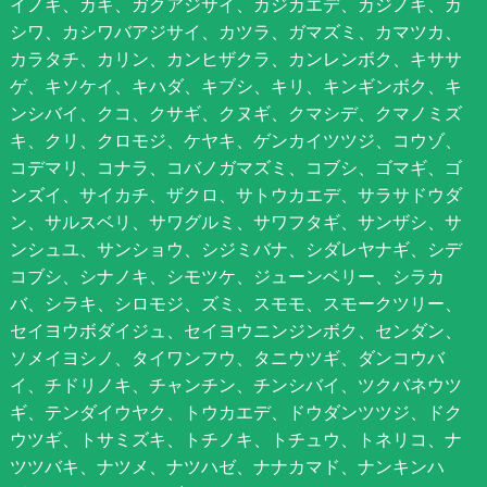
イノキ、カキ、ガクアジサイ、カジカエデ、カジノキ、カ
シワ、カシワバアジサイ、カツラ、ガマズミ、カマツカ、
カラタチ、カリン、カンヒザクラ、カンレンボク、キササ
ゲ、キソケイ、キハダ、キブシ、キリ、キンギンボク、キ
ンシバイ、クコ、クサギ、クヌギ、クマシデ、クマノミズ
キ、クリ、クロモジ、ケヤキ、ゲンカイツツジ、コウゾ、
コデマリ、コナラ、コバノガマズミ、コブシ、ゴマギ、ゴ
ンズイ、サイカチ、ザクロ、サトウカエデ、サラサドウダ
ン、サルスベリ、サワグルミ、サワフタギ、サンザシ、サ
ンシュユ、サンショウ、シジミバナ、シダレヤナギ、シデ
コブシ、シナノキ、シモツケ、ジューンベリー、シラカ
バ、シラキ、シロモジ、ズミ、スモモ、スモークツリー、
セイヨウボダイジュ、セイヨウニンジンボク、センダン、
ソメイヨシノ、タイワンフウ、タニウツギ、ダンコウバ
イ、チドリノキ、チャンチン、チンシバイ、ツクバネウツ
ギ、テンダイウヤク、トウカエデ、ドウダンツツジ、ドク
ウツギ、トサミズキ、トチノキ、トチュウ、トネリコ、ナ
ツツバキ、ナツメ、ナツハゼ、ナナカマド、ナンキンハ