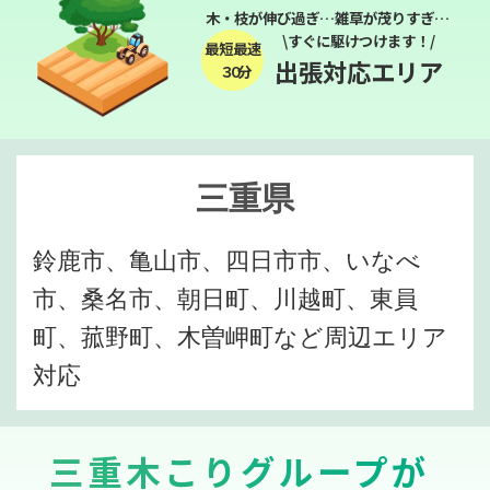
木・枝が伸び過ぎ…雑草が茂りすぎ…
\すぐに駆けつけます！/
最短最速
出張対応エリア
３０分
三重県
鈴鹿市、亀山市、四日市市、いなべ
市、桑名市、朝日町、川越町、東員
町、菰野町、木曽岬町など周辺エリア
対応
三重木こりグループが