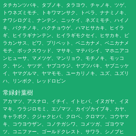
タチカンツバキ、タブノキ、タラヨウ、チャノキ、ツゲ、
トウネズミモチ、トキワマンサク、トベラ、ナナミノキ、
ナワシログミ、ナンテン、ニッケイ、ネズミモチ、ハイノ
キ、バクチノキ、ハクチョウゲ、ハマヒサカキ、ヒイラ
ギ、ヒイラギナンテン、ヒイラギモクセイ、ヒサカキ、ピ
ラカンサス、ビワ、プリペット、ベニカナメ、ベニカナメ
モチ、ボックスウッド、マサキ、マテバシイ、マホニアコ
ンヒューサ、マメツゲ、マンリョウ、モチノキ、モッコ
ク、ヤシ、ヤツデ、ヤブコウジ、ヤブツバキ、ヤブニッケ
イ、ヤマグルマ、ヤマモモ、ユーカリノキ、ユズ、ユズリ
ハ、リンボク、レッドロビン
常緑針葉樹
アカマツ、アスナロ、イチイ、イトヒバ、イヌガヤ、イヌ
マキ、ウラジロモミ、エゾマツ、カイヅカイブキ、カヤ、
キャラボク、クジャクヒバ、クロベ、クロマツ、コウヤマ
キ、コウヨウザン、コノテガシワ、コメツガ、ゴヨウマ
ツ、コニファー、ゴールドクレスト、サワラ、シノブヒ