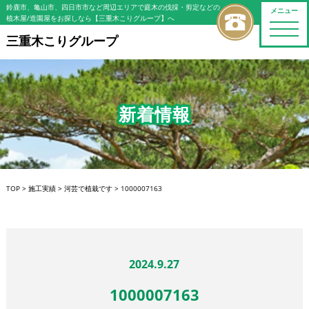
鈴鹿市、亀山市、四日市市など周辺エリアで庭木の伐採・剪定などの
メニュー
植木屋/造園屋をお探しなら【三重木こりグループ】へ
toggle
naviga
三重木こりグループ
新着情報
TOP
>
施工実績
>
河芸で植栽です
>
1000007163
2024.9.27
1000007163