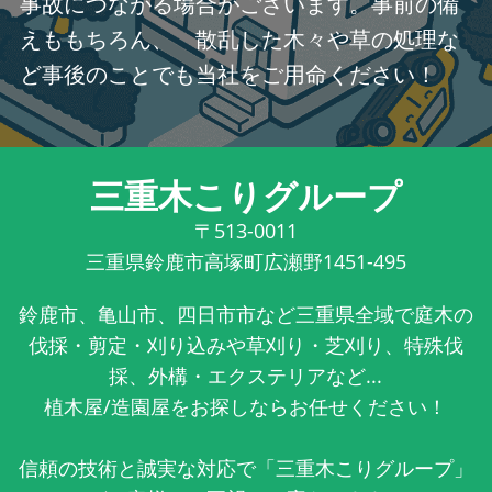
事故につながる場合がございます。事前の備
えももちろん、 散乱した木々や草の処理な
ど事後のことでも当社をご用命ください！
三重木こりグループ
〒513-0011
三重県鈴鹿市高塚町広瀬野1451-495
鈴鹿市、亀山市、四日市市など三重県全域で庭木の
伐採・剪定・刈り込みや草刈り・芝刈り、特殊伐
採、外構・エクステリアなど...
植木屋/造園屋をお探しならお任せください！
信頼の技術と誠実な対応で「三重木こりグループ」