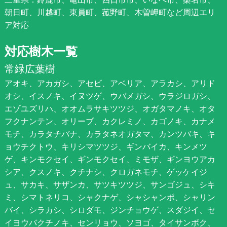
朝日町、川越町、東員町、菰野町、木曽岬町など周辺エリ
ア対応
対応樹木一覧
常緑広葉樹
アオキ、アカガシ、アセビ、アベリア、アラカシ、アリド
オシ、イスノキ、イヌツゲ、ウバメガシ、ウラジロガシ、
エゾユズリハ、オオムラサキツツジ、オガタマノキ、オタ
フクナンテン、オリーブ、カクレミノ、カゴノキ、カナメ
モチ、カラタチバナ、カラタネオガタマ、カンツバキ、キ
ョウチクトウ、キリシマツツジ、ギンバイカ、キンメツ
ゲ、キンモクセイ、ギンモクセイ、ミモザ、ギンヨウアカ
シア、クスノキ、クチナシ、クロガネモチ、ゲッケイジ
ュ、サカキ、サザンカ、サツキツツジ、サンゴジュ、シキ
ミ、シマトネリコ、シャクナゲ、シャシャンポ、シャリン
バイ、シラカシ、シロダモ、ジンチョウゲ、スダジイ、セ
イヨウバクチノキ、センリョウ、ソヨゴ、タイサンボク、