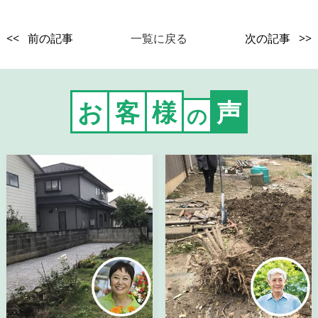
<< 前の記事
一覧に戻る
次の記事 >>
お
客
様
声
の