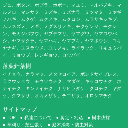
ジュ、ボタン、ポプラ、ポポー、マユミ、マルバノキ、マ
ルメロ、マンサク、ミズキ、ミズナラ、ミツマタ、ミヤギ
ノハギ、ムクゲ、ムクノキ、ムクロジ、ムラサキシキブ、
ムレスズメ、メギ、メグスリノキ、モクゲンジ、モクレ
ン、モミジバフウ、ヤブデマリ、ヤマグワ、ヤマコウバ
シ、ヤマザクラ、ヤマハギ、ヤマブキ、ヤマボウシ、ユキ
ヤナギ、ユスラウメ、ユリノキ、ライラック、リキュウバ
イ、リョウブ、レンギョウ、ロウバイ
落葉針葉樹
イチョウ、カラマツ、メタセコイア、ポンドサイプレス、
ラクウショウ、モウソウチク、マダケ、キッコウチク、ホ
テイチク、キンメイチク、ナリヒラダケ、クロチク、ヤダ
ケ、クマザサ、オカメザサ、チゴザサ、オロシマチク
サイトマップ
TOP
私達について
剪定・刈込
樹木伐採
草刈り・芝生張り
庭木消毒・防虫対策