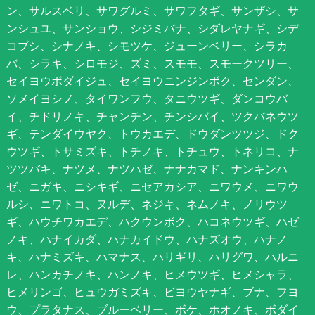
ン、サルスベリ、サワグルミ、サワフタギ、サンザシ、サ
ンシュユ、サンショウ、シジミバナ、シダレヤナギ、シデ
コブシ、シナノキ、シモツケ、ジューンベリー、シラカ
バ、シラキ、シロモジ、ズミ、スモモ、スモークツリー、
セイヨウボダイジュ、セイヨウニンジンボク、センダン、
ソメイヨシノ、タイワンフウ、タニウツギ、ダンコウバ
イ、チドリノキ、チャンチン、チンシバイ、ツクバネウツ
ギ、テンダイウヤク、トウカエデ、ドウダンツツジ、ドク
ウツギ、トサミズキ、トチノキ、トチュウ、トネリコ、ナ
ツツバキ、ナツメ、ナツハゼ、ナナカマド、ナンキンハ
ゼ、ニガキ、ニシキギ、ニセアカシア、ニワウメ、ニワウ
ルシ、ニワトコ、ヌルデ、ネジキ、ネムノキ、ノリウツ
ギ、ハウチワカエデ、ハクウンボク、ハコネウツギ、ハゼ
ノキ、ハナイカダ、ハナカイドウ、ハナズオウ、ハナノ
キ、ハナミズキ、ハマナス、ハリギリ、ハリグワ、ハルニ
レ、ハンカチノキ、ハンノキ、ヒメウツギ、ヒメシャラ、
ヒメリンゴ、ヒュウガミズキ、ビヨウヤナギ、ブナ、フヨ
ウ、プラタナス、ブルーベリー、ボケ、ホオノキ、ボダイ