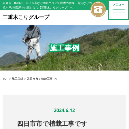
鈴鹿市、亀山市、四日市市など周辺エリアで庭木の伐採・剪定などの
メニュー
植木屋/造園屋をお探しなら【三重木こりグループ】へ
toggle
naviga
三重木こりグループ
施工事例
TOP
>
施工実績
>
四日市市で植栽工事です
2024.6.12
四日市市で植栽工事です