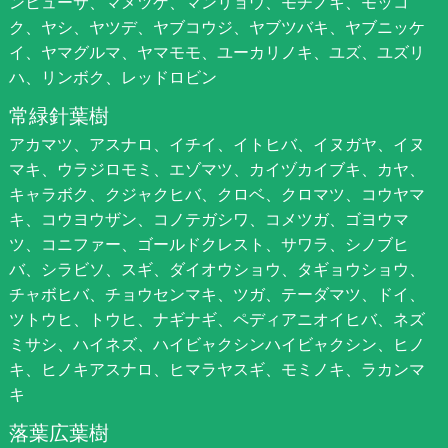
ンヒューサ、マメツゲ、マンリョウ、モチノキ、モッコ
ク、ヤシ、ヤツデ、ヤブコウジ、ヤブツバキ、ヤブニッケ
イ、ヤマグルマ、ヤマモモ、ユーカリノキ、ユズ、ユズリ
ハ、リンボク、レッドロビン
常緑針葉樹
アカマツ、アスナロ、イチイ、イトヒバ、イヌガヤ、イヌ
マキ、ウラジロモミ、エゾマツ、カイヅカイブキ、カヤ、
キャラボク、クジャクヒバ、クロベ、クロマツ、コウヤマ
キ、コウヨウザン、コノテガシワ、コメツガ、ゴヨウマ
ツ、コニファー、ゴールドクレスト、サワラ、シノブヒ
バ、シラビソ、スギ、ダイオウショウ、タギョウショウ、
チャボヒバ、チョウセンマキ、ツガ、テーダマツ、ドイ、
ツトウヒ、トウヒ、ナギナギ、ペディアニオイヒバ、ネズ
ミサシ、ハイネズ、ハイビャクシンハイビャクシン、ヒノ
キ、ヒノキアスナロ、ヒマラヤスギ、モミノキ、ラカンマ
キ
落葉広葉樹