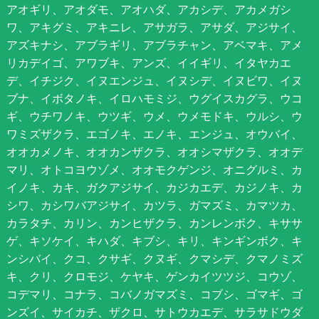
アオギリ、アオダモ、アオハダ、アカシデ、アカメガシ
ワ、アキグミ、アキニレ、アサガラ、アサダ、アジサイ、
アズキナシ、アブラギリ、アブラチャン、アベマキ、アメ
リカデイゴ、アワブキ、アンズ、イイギリ、イタヤカエ
デ、イチジク、イヌエンジュ、イヌシデ、イヌビワ、イヌ
ブナ、イボタノキ、イロハモミジ、ウグイスカグラ、ウコ
ギ、ウチワノキ、ウツギ、ウメ、ウメモドキ、ウルシ、ウ
ワミズザクラ、エゴノキ、エノキ、エンジュ、オウバイ、
オオカメノキ、オオカンザクラ、オオシマザクラ、オオデ
マリ、オトコヨウゾメ、オオモクゲンジ、オニグルミ、カ
イノキ、カキ、ガクアジサイ、カジカエデ、カジノキ、カ
シワ、カシワバアジサイ、カツラ、ガマズミ、カマツカ、
カラタチ、カリン、カンヒザクラ、カンレンボク、キササ
ゲ、キソケイ、キハダ、キブシ、キリ、キンギンボク、キ
ンシバイ、クコ、クサギ、クヌギ、クマシデ、クマノミズ
キ、クリ、クロモジ、ケヤキ、ゲンカイツツジ、コウゾ、
コデマリ、コナラ、コバノガマズミ、コブシ、ゴマギ、ゴ
ンズイ、サイカチ、ザクロ、サトウカエデ、サラサドウダ