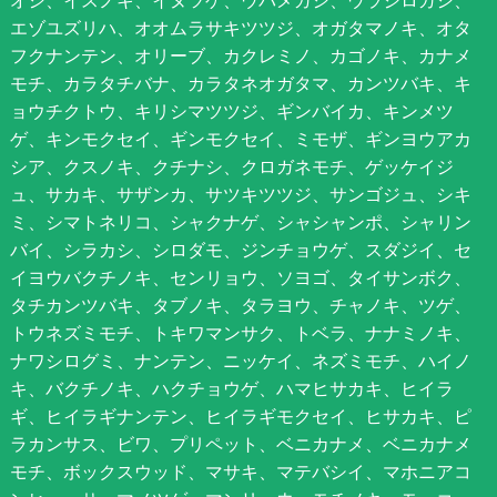
オシ、イスノキ、イヌツゲ、ウバメガシ、ウラジロガシ、
エゾユズリハ、オオムラサキツツジ、オガタマノキ、オタ
フクナンテン、オリーブ、カクレミノ、カゴノキ、カナメ
モチ、カラタチバナ、カラタネオガタマ、カンツバキ、キ
ョウチクトウ、キリシマツツジ、ギンバイカ、キンメツ
ゲ、キンモクセイ、ギンモクセイ、ミモザ、ギンヨウアカ
シア、クスノキ、クチナシ、クロガネモチ、ゲッケイジ
ュ、サカキ、サザンカ、サツキツツジ、サンゴジュ、シキ
ミ、シマトネリコ、シャクナゲ、シャシャンポ、シャリン
バイ、シラカシ、シロダモ、ジンチョウゲ、スダジイ、セ
イヨウバクチノキ、センリョウ、ソヨゴ、タイサンボク、
タチカンツバキ、タブノキ、タラヨウ、チャノキ、ツゲ、
トウネズミモチ、トキワマンサク、トベラ、ナナミノキ、
ナワシログミ、ナンテン、ニッケイ、ネズミモチ、ハイノ
キ、バクチノキ、ハクチョウゲ、ハマヒサカキ、ヒイラ
ギ、ヒイラギナンテン、ヒイラギモクセイ、ヒサカキ、ピ
ラカンサス、ビワ、プリペット、ベニカナメ、ベニカナメ
モチ、ボックスウッド、マサキ、マテバシイ、マホニアコ