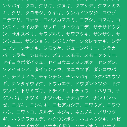
ンシバイ、クコ、クサギ、クヌギ、クマシデ、クマノミズ
キ、クリ、クロモジ、ケヤキ、ゲンカイツツジ、コウゾ、
コデマリ、コナラ、コバノガマズミ、コブシ、ゴマギ、ゴ
ンズイ、サイカチ、ザクロ、サトウカエデ、サラサドウダ
ン、サルスベリ、サワグルミ、サワフタギ、サンザシ、サ
ンシュユ、サンショウ、シジミバナ、シダレヤナギ、シデ
コブシ、シナノキ、シモツケ、ジューンベリー、シラカ
バ、シラキ、シロモジ、ズミ、スモモ、スモークツリー、
セイヨウボダイジュ、セイヨウニンジンボク、センダン、
ソメイヨシノ、タイワンフウ、タニウツギ、ダンコウバ
イ、チドリノキ、チャンチン、チンシバイ、ツクバネウツ
ギ、テンダイウヤク、トウカエデ、ドウダンツツジ、ドク
ウツギ、トサミズキ、トチノキ、トチュウ、トネリコ、ナ
ツツバキ、ナツメ、ナツハゼ、ナナカマド、ナンキンハ
ゼ、ニガキ、ニシキギ、ニセアカシア、ニワウメ、ニワウ
ルシ、ニワトコ、ヌルデ、ネジキ、ネムノキ、ノリウツ
ギ、ハウチワカエデ、ハクウンボク、ハコネウツギ、ハゼ
ノキ、ハナイカダ、ハナカイドウ、ハナズオウ、ハナノ