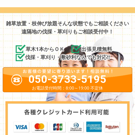
雑草放置・枝伸び放題そんな状態でもご相談ください
遠隔地の伐採・草刈りもご相談受付中！
草木1本からＯＫ
出張見積無料
伐採・草刈り・敷砂利なんでも対応!!
050-3733-5195
お電話受付時間：8:00～19:00 不定休