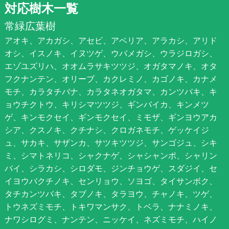
対応樹木一覧
常緑広葉樹
アオキ、アカガシ、アセビ、アベリア、アラカシ、アリド
オシ、イスノキ、イヌツゲ、ウバメガシ、ウラジロガシ、
エゾユズリハ、オオムラサキツツジ、オガタマノキ、オタ
フクナンテン、オリーブ、カクレミノ、カゴノキ、カナメ
モチ、カラタチバナ、カラタネオガタマ、カンツバキ、キ
ョウチクトウ、キリシマツツジ、ギンバイカ、キンメツ
ゲ、キンモクセイ、ギンモクセイ、ミモザ、ギンヨウアカ
シア、クスノキ、クチナシ、クロガネモチ、ゲッケイジ
ュ、サカキ、サザンカ、サツキツツジ、サンゴジュ、シキ
ミ、シマトネリコ、シャクナゲ、シャシャンポ、シャリン
バイ、シラカシ、シロダモ、ジンチョウゲ、スダジイ、セ
イヨウバクチノキ、センリョウ、ソヨゴ、タイサンボク、
タチカンツバキ、タブノキ、タラヨウ、チャノキ、ツゲ、
トウネズミモチ、トキワマンサク、トベラ、ナナミノキ、
ナワシログミ、ナンテン、ニッケイ、ネズミモチ、ハイノ