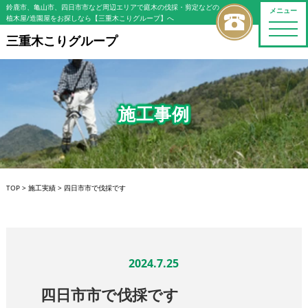
鈴鹿市、亀山市、四日市市など周辺エリアで庭木の伐採・剪定などの
メニュー
植木屋/造園屋をお探しなら【三重木こりグループ】へ
toggle
naviga
三重木こりグループ
施工事例
TOP
>
施工実績
>
四日市市で伐採です
2024.7.25
四日市市で伐採です