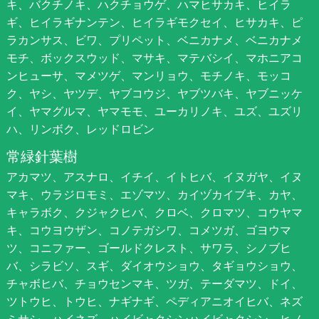
キ、バクチノキ、ハクチョウゲ、ハマヒサカキ、ヒイラ
ギ、ヒイラギナンテン、ヒイラギモクセイ、ヒサカキ、ピ
ラカンサス、ビワ、プリペット、ベニカナメ、ベニカナメ
モチ、ボックスウッド、マサキ、マテバシイ、マホニアコ
ンヒューサ、マメツゲ、マンリョウ、モチノキ、モッコ
ク、ヤシ、ヤツデ、ヤブコウジ、ヤブツバキ、ヤブニッケ
イ、ヤマグルマ、ヤマモモ、ユーカリノキ、ユズ、ユズリ
ハ、リンボク、レッドロビン
常緑針葉樹
アカマツ、アスナロ、イチイ、イトヒバ、イヌガヤ、イヌ
マキ、ウラジロモミ、エゾマツ、カイヅカイブキ、カヤ、
キャラボク、クジャクヒバ、クロベ、クロマツ、コウヤマ
キ、コウヨウザン、コノテガシワ、コメツガ、ゴヨウマ
ツ、コニファー、ゴールドクレスト、サワラ、シノブヒ
バ、シラビソ、スギ、ダイオウショウ、タギョウショウ、
チャボヒバ、チョウセンマキ、ツガ、テーダマツ、ドイ、
ツトウヒ、トウヒ、ナギナギ、ペディアニオイヒバ、ネズ