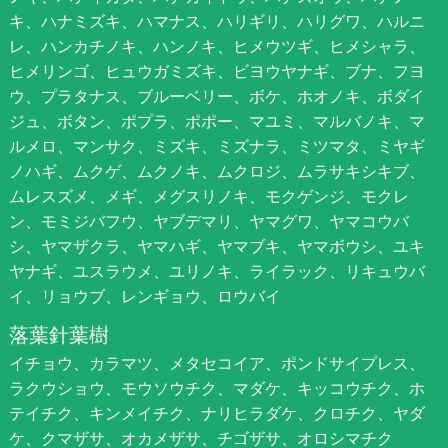
キ、ハナミズキ、ハマナス、ハリギリ、ハリグワ、ハルニ
レ、ハンカチノキ、ハンノキ、ヒメウツギ、ヒメシャラ、
ヒメリンゴ、ヒュウガミズキ、ビヨウヤナギ、ブナ、フヨ
ウ、プラタナス、ブルーベリー、ボケ、ホオノキ、ボダイ
ジュ、ボタン、ポプラ、ポポー、マユミ、マルバノキ、マ
ルメロ、マンサク、ミズキ、ミズナラ、ミツマタ、ミヤギ
ノハギ、ムクゲ、ムクノキ、ムクロジ、ムラサキシキブ、
ムレスズメ、メギ、メグスリノキ、モクゲンジ、モクレ
ン、モミジバフウ、ヤブデマリ、ヤマグワ、ヤマコウバ
シ、ヤマザクラ、ヤマハギ、ヤマブキ、ヤマボウシ、ユキ
ヤナギ、ユスラウメ、ユリノキ、ライラック、リキュウバ
イ、リョウブ、レンギョウ、ロウバイ
落葉針葉樹
イチョウ、カラマツ、メタセコイア、ポンドサイプレス、
ラクウショウ、モウソウチク、マダケ、キッコウチク、ホ
テイチク、キンメイチク、ナリヒラダケ、クロチク、ヤダ
ケ、クマザサ、オカメザサ、チゴザサ、オロシマチク