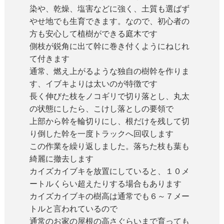
染や、乾燥、塩害などに強く、土質も選ばず
やせ地でも生育できます。なので、初心者の
方も安心して植樹ができる庭木です
側枝が鋭角に出て幹に巻き付くようにねじれ
て付きます
通常、燃え上がるような独自の樹幹を作りま
す、イブキよりは太いのが特徴です
長く伸びた枝をノコギリで切り落とし、丸太
の状態にしたら、こけし落としの要領で
上部から幹を輪切りにし、根だけを残して切
り倒した幹を一度トラックへ回収します
この作業を繰り返しました。落ちた枝も葉も
綺麗に撤去します
カイズカイブキを放置にしていると、１０メ
ートルくらい超えたりする場合もあります
カイズカイブキの樹高は通常でも６～７メー
トルと言われているので
通常のお家の屋根の高さぐらいまで育っても