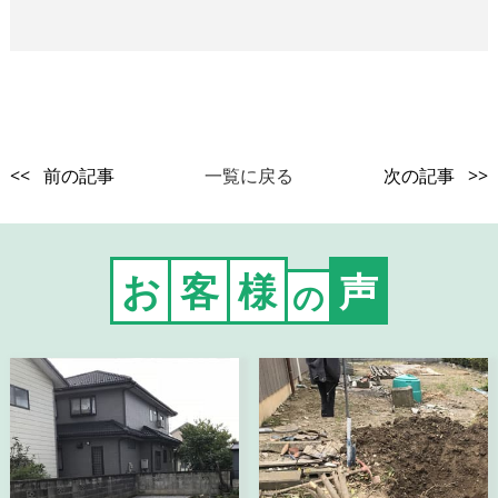
<< 前の記事
一覧に戻る
次の記事 >>
お
客
様
声
の