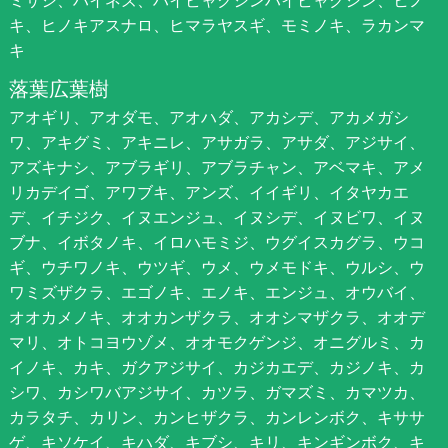
ミサシ、ハイネズ、ハイビャクシンハイビャクシン、ヒノ
キ、ヒノキアスナロ、ヒマラヤスギ、モミノキ、ラカンマ
キ
落葉広葉樹
アオギリ、アオダモ、アオハダ、アカシデ、アカメガシ
ワ、アキグミ、アキニレ、アサガラ、アサダ、アジサイ、
アズキナシ、アブラギリ、アブラチャン、アベマキ、アメ
リカデイゴ、アワブキ、アンズ、イイギリ、イタヤカエ
デ、イチジク、イヌエンジュ、イヌシデ、イヌビワ、イヌ
ブナ、イボタノキ、イロハモミジ、ウグイスカグラ、ウコ
ギ、ウチワノキ、ウツギ、ウメ、ウメモドキ、ウルシ、ウ
ワミズザクラ、エゴノキ、エノキ、エンジュ、オウバイ、
オオカメノキ、オオカンザクラ、オオシマザクラ、オオデ
マリ、オトコヨウゾメ、オオモクゲンジ、オニグルミ、カ
イノキ、カキ、ガクアジサイ、カジカエデ、カジノキ、カ
シワ、カシワバアジサイ、カツラ、ガマズミ、カマツカ、
カラタチ、カリン、カンヒザクラ、カンレンボク、キササ
ゲ、キソケイ、キハダ、キブシ、キリ、キンギンボク、キ