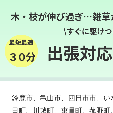
木・枝が伸び過ぎ…雑草
\すぐに駆けつ
最短最速
出張対応
３０分
鈴鹿市、亀山市、四日市市、い
日町、川越町、東員町、菰野町