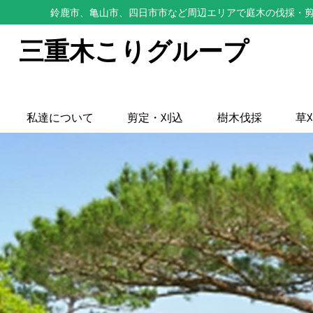
鈴鹿市、亀山市、四日市市など周辺エリアで庭木の伐採・剪
三重木こりグループ
私達について
剪定・刈込
樹木伐採
草