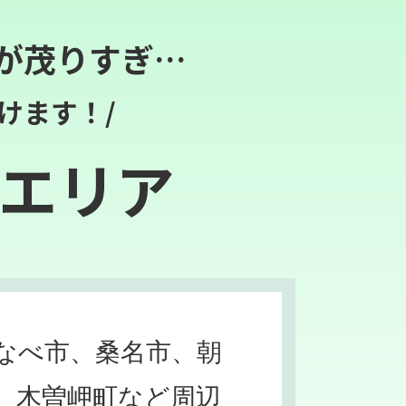
が茂りすぎ…
けます！/
エリア
なべ市、桑名市、朝
、木曽岬町など周辺