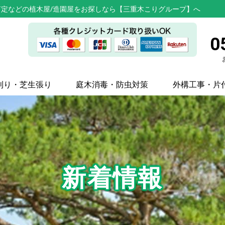
定などの植木屋/造園屋をお探しなら【三重木こりグループ】へ
0
刈り・芝生張り
庭木消毒・防虫対策
外構工事・片
新着情報