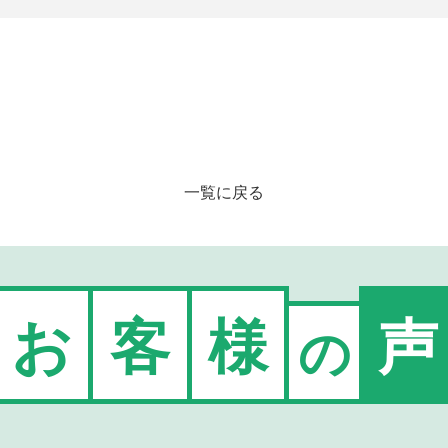
一覧に戻る
お
客
様
声
の