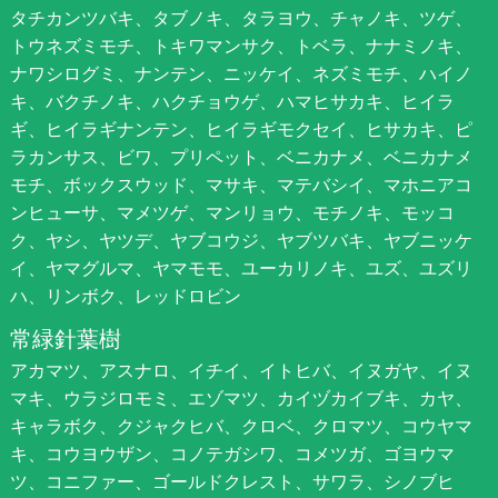
タチカンツバキ、タブノキ、タラヨウ、チャノキ、ツゲ、
トウネズミモチ、トキワマンサク、トベラ、ナナミノキ、
ナワシログミ、ナンテン、ニッケイ、ネズミモチ、ハイノ
キ、バクチノキ、ハクチョウゲ、ハマヒサカキ、ヒイラ
ギ、ヒイラギナンテン、ヒイラギモクセイ、ヒサカキ、ピ
ラカンサス、ビワ、プリペット、ベニカナメ、ベニカナメ
モチ、ボックスウッド、マサキ、マテバシイ、マホニアコ
ンヒューサ、マメツゲ、マンリョウ、モチノキ、モッコ
ク、ヤシ、ヤツデ、ヤブコウジ、ヤブツバキ、ヤブニッケ
イ、ヤマグルマ、ヤマモモ、ユーカリノキ、ユズ、ユズリ
ハ、リンボク、レッドロビン
常緑針葉樹
アカマツ、アスナロ、イチイ、イトヒバ、イヌガヤ、イヌ
マキ、ウラジロモミ、エゾマツ、カイヅカイブキ、カヤ、
キャラボク、クジャクヒバ、クロベ、クロマツ、コウヤマ
キ、コウヨウザン、コノテガシワ、コメツガ、ゴヨウマ
ツ、コニファー、ゴールドクレスト、サワラ、シノブヒ