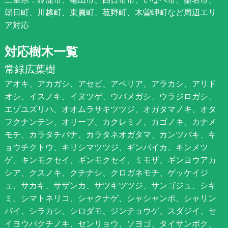
朝日町、川越町、東員町、菰野町、木曽岬町など周辺エリ
ア対応
対応樹木一覧
常緑広葉樹
アオキ、アカガシ、アセビ、アベリア、アラカシ、アリド
オシ、イスノキ、イヌツゲ、ウバメガシ、ウラジロガシ、
エゾユズリハ、オオムラサキツツジ、オガタマノキ、オタ
フクナンテン、オリーブ、カクレミノ、カゴノキ、カナメ
モチ、カラタチバナ、カラタネオガタマ、カンツバキ、キ
ョウチクトウ、キリシマツツジ、ギンバイカ、キンメツ
ゲ、キンモクセイ、ギンモクセイ、ミモザ、ギンヨウアカ
シア、クスノキ、クチナシ、クロガネモチ、ゲッケイジ
ュ、サカキ、サザンカ、サツキツツジ、サンゴジュ、シキ
ミ、シマトネリコ、シャクナゲ、シャシャンポ、シャリン
バイ、シラカシ、シロダモ、ジンチョウゲ、スダジイ、セ
イヨウバクチノキ、センリョウ、ソヨゴ、タイサンボク、