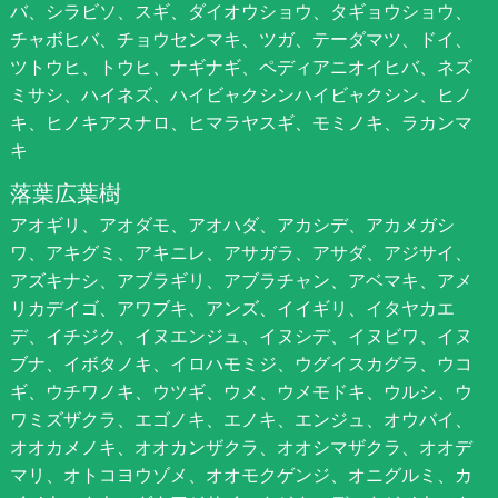
バ、シラビソ、スギ、ダイオウショウ、タギョウショウ、
チャボヒバ、チョウセンマキ、ツガ、テーダマツ、ドイ、
ツトウヒ、トウヒ、ナギナギ、ペディアニオイヒバ、ネズ
ミサシ、ハイネズ、ハイビャクシンハイビャクシン、ヒノ
キ、ヒノキアスナロ、ヒマラヤスギ、モミノキ、ラカンマ
キ
落葉広葉樹
アオギリ、アオダモ、アオハダ、アカシデ、アカメガシ
ワ、アキグミ、アキニレ、アサガラ、アサダ、アジサイ、
アズキナシ、アブラギリ、アブラチャン、アベマキ、アメ
リカデイゴ、アワブキ、アンズ、イイギリ、イタヤカエ
デ、イチジク、イヌエンジュ、イヌシデ、イヌビワ、イヌ
ブナ、イボタノキ、イロハモミジ、ウグイスカグラ、ウコ
ギ、ウチワノキ、ウツギ、ウメ、ウメモドキ、ウルシ、ウ
ワミズザクラ、エゴノキ、エノキ、エンジュ、オウバイ、
オオカメノキ、オオカンザクラ、オオシマザクラ、オオデ
マリ、オトコヨウゾメ、オオモクゲンジ、オニグルミ、カ