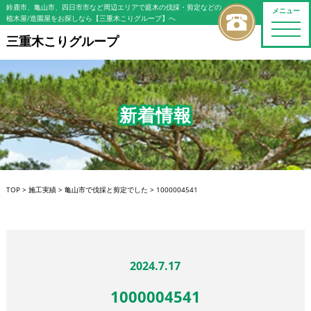
鈴鹿市、亀山市、四日市市など周辺エリアで庭木の伐採・剪定などの
メニュー
植木屋/造園屋をお探しなら【三重木こりグループ】へ
toggle
naviga
三重木こりグループ
新着情報
TOP
>
施工実績
>
亀山市で伐採と剪定でした
>
1000004541
2024.7.17
1000004541