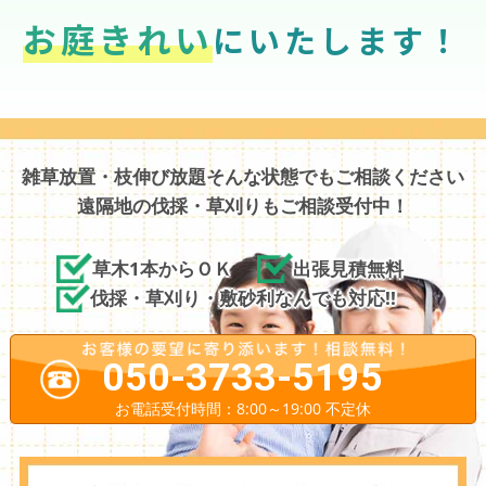
お庭きれい
にいたします！
雑草放置・枝伸び放題そんな状態でもご相談ください
遠隔地の伐採・草刈りもご相談受付中！
草木1本からＯＫ
出張見積無料
伐採・草刈り・敷砂利なんでも対応!!
050-3733-5195
お電話受付時間：8:00～19:00 不定休