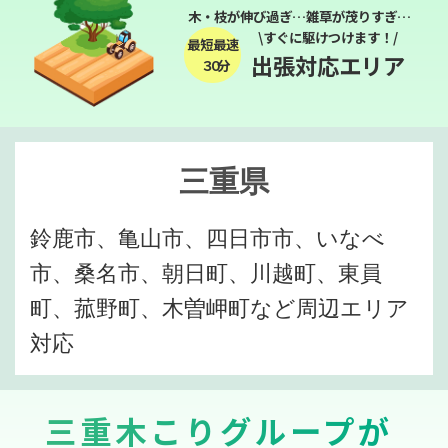
木・枝が伸び過ぎ…雑草が茂りすぎ…
\すぐに駆けつけます！/
最短最速
出張対応エリア
３０分
三重県
鈴鹿市、亀山市、四日市市、いなべ
市、桑名市、朝日町、川越町、東員
町、菰野町、木曽岬町など周辺エリア
対応
三重木こりグループが