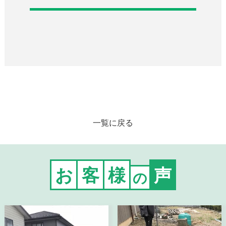
一覧に戻る
お
客
様
声
の