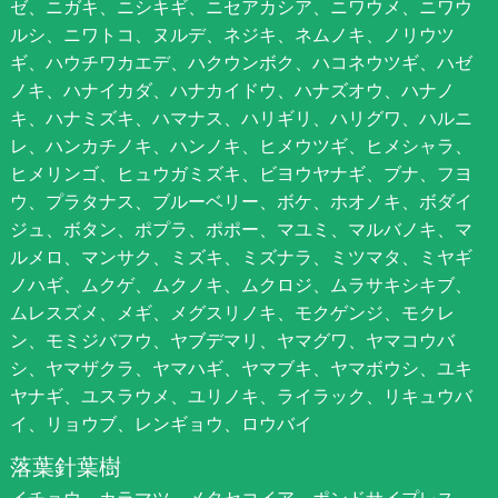
ゼ、ニガキ、ニシキギ、ニセアカシア、ニワウメ、ニワウ
ルシ、ニワトコ、ヌルデ、ネジキ、ネムノキ、ノリウツ
ギ、ハウチワカエデ、ハクウンボク、ハコネウツギ、ハゼ
ノキ、ハナイカダ、ハナカイドウ、ハナズオウ、ハナノ
キ、ハナミズキ、ハマナス、ハリギリ、ハリグワ、ハルニ
レ、ハンカチノキ、ハンノキ、ヒメウツギ、ヒメシャラ、
ヒメリンゴ、ヒュウガミズキ、ビヨウヤナギ、ブナ、フヨ
ウ、プラタナス、ブルーベリー、ボケ、ホオノキ、ボダイ
ジュ、ボタン、ポプラ、ポポー、マユミ、マルバノキ、マ
ルメロ、マンサク、ミズキ、ミズナラ、ミツマタ、ミヤギ
ノハギ、ムクゲ、ムクノキ、ムクロジ、ムラサキシキブ、
ムレスズメ、メギ、メグスリノキ、モクゲンジ、モクレ
ン、モミジバフウ、ヤブデマリ、ヤマグワ、ヤマコウバ
シ、ヤマザクラ、ヤマハギ、ヤマブキ、ヤマボウシ、ユキ
ヤナギ、ユスラウメ、ユリノキ、ライラック、リキュウバ
イ、リョウブ、レンギョウ、ロウバイ
落葉針葉樹