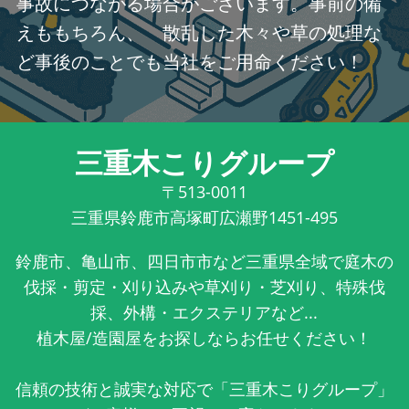
事故につながる場合がございます。事前の備
えももちろん、 散乱した木々や草の処理な
ど事後のことでも当社をご用命ください！
三重木こりグループ
〒513-0011
三重県鈴鹿市高塚町広瀬野1451-495
鈴鹿市、亀山市、四日市市など三重県全域で庭木の
伐採・剪定・刈り込みや草刈り・芝刈り、特殊伐
採、外構・エクステリアなど...
植木屋/造園屋をお探しならお任せください！
信頼の技術と誠実な対応で「三重木こりグループ」