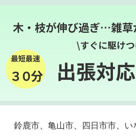
木・枝が伸び過ぎ…雑草
\すぐに駆けつ
最短最速
出張対応
３０分
鈴鹿市、亀山市、四日市市、い