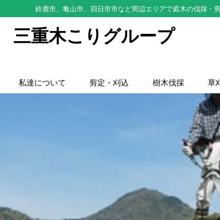
鈴鹿市、亀山市、四日市市など周辺エリアで庭木の伐採・剪
三重木こりグループ
私達について
剪定・刈込
樹木伐採
草