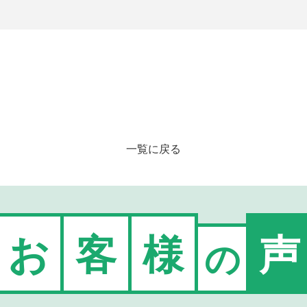
一覧に戻る
お
客
様
声
の