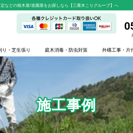
定などの植木屋/造園屋をお探しなら【三重木こりグループ】へ
0
刈り・芝生張り
庭木消毒・防虫対策
外構工事・片
施工事例